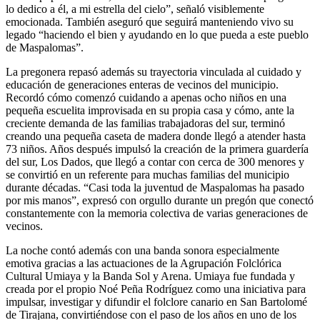
lo dedico a él, a mi estrella del cielo”, señaló visiblemente
emocionada. También aseguró que seguirá manteniendo vivo su
legado “haciendo el bien y ayudando en lo que pueda a este pueblo
de Maspalomas”.
La pregonera repasó además su trayectoria vinculada al cuidado y
educación de generaciones enteras de vecinos del municipio.
Recordó cómo comenzó cuidando a apenas ocho niños en una
pequeña escuelita improvisada en su propia casa y cómo, ante la
creciente demanda de las familias trabajadoras del sur, terminó
creando una pequeña caseta de madera donde llegó a atender hasta
73 niños. Años después impulsó la creación de la primera guardería
del sur, Los Dados, que llegó a contar con cerca de 300 menores y
se convirtió en un referente para muchas familias del municipio
durante décadas. “Casi toda la juventud de Maspalomas ha pasado
por mis manos”, expresó con orgullo durante un pregón que conectó
constantemente con la memoria colectiva de varias generaciones de
vecinos.
La noche contó además con una banda sonora especialmente
emotiva gracias a las actuaciones de la Agrupación Folclórica
Cultural Umiaya y la Banda Sol y Arena. Umiaya fue fundada y
creada por el propio Noé Peña Rodríguez como una iniciativa para
impulsar, investigar y difundir el folclore canario en San Bartolomé
de Tirajana, convirtiéndose con el paso de los años en uno de los