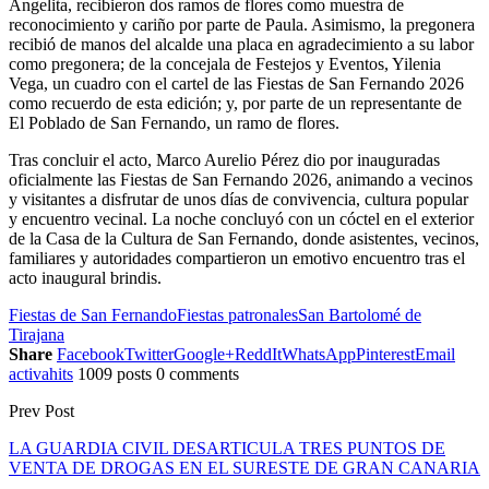
Angelita, recibieron dos ramos de flores como muestra de
reconocimiento y cariño por parte de Paula. Asimismo, la pregonera
recibió de manos del alcalde una placa en agradecimiento a su labor
como pregonera; de la concejala de Festejos y Eventos, Yilenia
Vega, un cuadro con el cartel de las Fiestas de San Fernando 2026
como recuerdo de esta edición; y, por parte de un representante de
El Poblado de San Fernando, un ramo de flores.
Tras concluir el acto, Marco Aurelio Pérez dio por inauguradas
oficialmente las Fiestas de San Fernando 2026, animando a vecinos
y visitantes a disfrutar de unos días de convivencia, cultura popular
y encuentro vecinal. La noche concluyó con un cóctel en el exterior
de la Casa de la Cultura de San Fernando, donde asistentes, vecinos,
familiares y autoridades compartieron un emotivo encuentro tras el
acto inaugural brindis.
Fiestas de San Fernando
Fiestas patronales
San Bartolomé de
Tirajana
Share
Facebook
Twitter
Google+
ReddIt
WhatsApp
Pinterest
Email
activahits
1009 posts
0 comments
Prev Post
LA GUARDIA CIVIL DESARTICULA TRES PUNTOS DE
VENTA DE DROGAS EN EL SURESTE DE GRAN CANARIA