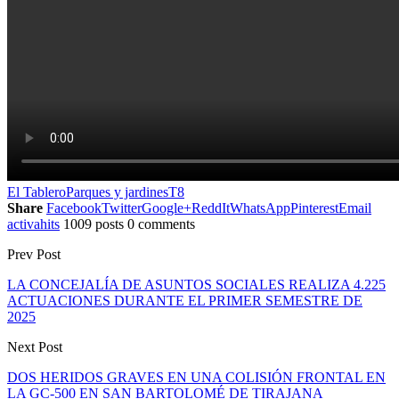
El Tablero
Parques y jardines
T8
Share
Facebook
Twitter
Google+
ReddIt
WhatsApp
Pinterest
Email
activahits
1009 posts
0 comments
Prev Post
LA CONCEJALÍA DE ASUNTOS SOCIALES REALIZA 4.225
ACTUACIONES DURANTE EL PRIMER SEMESTRE DE
2025
Next Post
DOS HERIDOS GRAVES EN UNA COLISIÓN FRONTAL EN
LA GC-500 EN SAN BARTOLOMÉ DE TIRAJANA