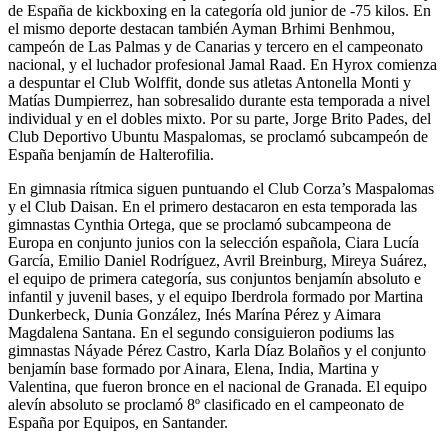
de España de kickboxing en la categoría old junior de -75 kilos. En
el mismo deporte destacan también Ayman Brhimi Benhmou,
campeón de Las Palmas y de Canarias y tercero en el campeonato
nacional, y el luchador profesional Jamal Raad. En Hyrox comienza
a despuntar el Club Wolffit, donde sus atletas Antonella Monti y
Matías Dumpierrez, han sobresalido durante esta temporada a nivel
individual y en el dobles mixto. Por su parte, Jorge Brito Pades, del
Club Deportivo Ubuntu Maspalomas, se proclamó subcampeón de
España benjamín de Halterofilia.
En gimnasia rítmica siguen puntuando el Club Corza’s Maspalomas
y el Club Daisan. En el primero destacaron en esta temporada las
gimnastas Cynthia Ortega, que se proclamó subcampeona de
Europa en conjunto junios con la selección española, Ciara Lucía
García, Emilio Daniel Rodríguez, Avril Breinburg, Mireya Suárez,
el equipo de primera categoría, sus conjuntos benjamín absoluto e
infantil y juvenil bases, y el equipo Iberdrola formado por Martina
Dunkerbeck, Dunia González, Inés Marína Pérez y Aimara
Magdalena Santana. En el segundo consiguieron podiums las
gimnastas Náyade Pérez Castro, Karla Díaz Bolaños y el conjunto
benjamín base formado por Ainara, Elena, India, Martina y
Valentina, que fueron bronce en el nacional de Granada. El equipo
alevín absoluto se proclamó 8º clasificado en el campeonato de
España por Equipos, en Santander.