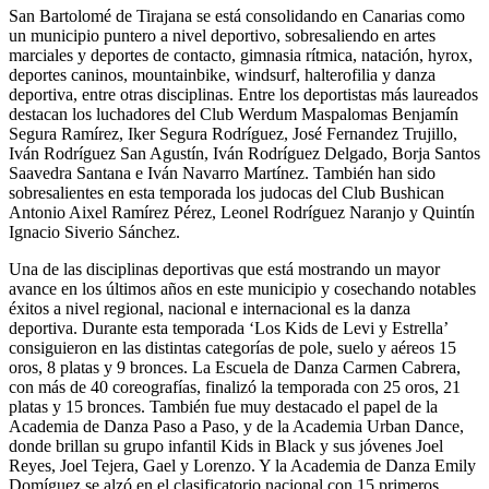
San Bartolomé de Tirajana se está consolidando en Canarias como
un municipio puntero a nivel deportivo, sobresaliendo en artes
marciales y deportes de contacto, gimnasia rítmica, natación, hyrox,
deportes caninos, mountainbike, windsurf, halterofilia y danza
deportiva, entre otras disciplinas. Entre los deportistas más laureados
destacan los luchadores del Club Werdum Maspalomas Benjamín
Segura Ramírez, Iker Segura Rodríguez, José Fernandez Trujillo,
Iván Rodríguez San Agustín, Iván Rodríguez Delgado, Borja Santos
Saavedra Santana e Iván Navarro Martínez. También han sido
sobresalientes en esta temporada los judocas del Club Bushican
Antonio Aixel Ramírez Pérez, Leonel Rodríguez Naranjo y Quintín
Ignacio Siverio Sánchez.
Una de las disciplinas deportivas que está mostrando un mayor
avance en los últimos años en este municipio y cosechando notables
éxitos a nivel regional, nacional e internacional es la danza
deportiva. Durante esta temporada ‘Los Kids de Levi y Estrella’
consiguieron en las distintas categorías de pole, suelo y aéreos 15
oros, 8 platas y 9 bronces. La Escuela de Danza Carmen Cabrera,
con más de 40 coreografías, finalizó la temporada con 25 oros, 21
platas y 15 bronces. También fue muy destacado el papel de la
Academia de Danza Paso a Paso, y de la Academia Urban Dance,
donde brillan su grupo infantil Kids in Black y sus jóvenes Joel
Reyes, Joel Tejera, Gael y Lorenzo. Y la Academia de Danza Emily
Domíguez se alzó en el clasificatorio nacional con 15 primeros