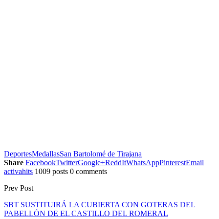
Deportes
Medallas
San Bartolomé de Tirajana
Share
Facebook
Twitter
Google+
ReddIt
WhatsApp
Pinterest
Email
activahits
1009 posts
0 comments
Prev Post
SBT SUSTITUIRÁ LA CUBIERTA CON GOTERAS DEL
PABELLÓN DE EL CASTILLO DEL ROMERAL