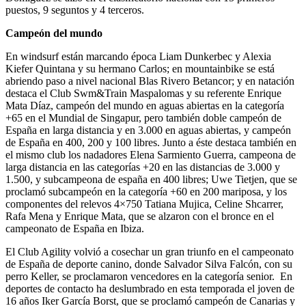
puestos, 9 seguntos y 4 terceros.
Campeón del mundo
En windsurf están marcando época Liam Dunkerbec y Alexia
Kiefer Quintana y su hermano Carlos; en mountainbike se está
abriendo paso a nivel nacional Blas Rivero Betancor; y en natación
destaca el Club Swm&Train Maspalomas y su referente Enrique
Mata Díaz, campeón del mundo en aguas abiertas en la categoría
+65 en el Mundial de Singapur, pero también doble campeón de
España en larga distancia y en 3.000 en aguas abiertas, y campeón
de España en 400, 200 y 100 libres. Junto a éste destaca también en
el mismo club los nadadores Elena Sarmiento Guerra, campeona de
larga distancia en las categorías +20 en las distancias de 3.000 y
1.500, y subcampeona de españa en 400 libres; Uwe Tietjen, que se
proclamó subcampeón en la categoría +60 en 200 mariposa, y los
componentes del relevos 4×750 Tatiana Mujica, Celine Shcarrer,
Rafa Mena y Enrique Mata, que se alzaron con el bronce en el
campeonato de España en Ibiza.
El Club Agility volvió a cosechar un gran triunfo en el campeonato
de España de deporte canino, donde Salvador Silva Falcón, con su
perro Keller, se proclamaron vencedores en la categoría senior.
En
deportes de contacto ha deslumbrado en esta temporada el joven de
16 años Iker García Borst, que se proclamó campeón de Canarias y