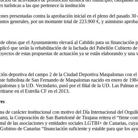
 turísticas a las que pertenece la institución
nes presentadas contra la aprobación inicial en el pleno del pasado 30 
astos generales, por un montante total de 223.900 €, y asimismo aproba
 de obras que el Ayuntamiento elevará al Cabildo para su financiación 
licó que serán la rehabilitación de la fachada del Pabellón Cubierto d
yectos de estas propuestas de actuación ya se están elaborando y una v
ción deportiva del campo 2 de la Ciudad Deportiva Maspalomas con el 
este futbolista de San Fernando de Maspalomas nacido en enero de 1984 y
omas y la UD. Vecindario, pasó por el filial de la UD. Las Palmas en
irarse en el Estrella CF en el 2013.
res
 de carácter institucional con motivo del Día Internacional del Orgul
cam), la Corporación de San Bartolomé de Tirajana reitera el “firme c
ntal de las asociaciones y entidades sociales LGTBI+ de Canarias, cuya 
Gobirno de Canarias “financiación suficiente y estable para que los ay