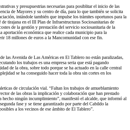
tivas y presupuestrias necesarias para posiblitar el inicio de las
encia de Mayores y su centro de día, para lo que también se solicita
iación, intándole también que impulse los trámites oportunos para la
e tirajana en el III Plan de Infraestructuras Sociosanitarias de
stes de la gestión y prestación del servicio sociosanitaria de la
a aportación económica que realice cada municipio para la
ferir 18 millones de euros a la Mancomunidad con ese fin.
o de las Avenida de Las Américas en El Tablero no están paralizadas,
ecutando los trabajos es una empresa seria que está pagando
idad de la obra, sobre todo porque se ha actuado en la calle central
plejidad se ha conseguido hacer toda la obra sin cortes en los
aleticas de circulación vial. “Faltan los trabajos de amueblamiento
ector de las obras la implicación y colaboración que han prestado
ha hecho ningún incumplimiento”, manifestó el alcalde, que informó al
 segunda fase y se tiene garantizado por parte del Cabildo la
posibles a los vecinos de ese ámbito de El Tablero”.