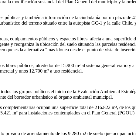
ra la modificación sustancial del Plan General del municipio y la orde
s públicas y también a información de la ciudadanía por un plazo de 45
rbanístico del terreno situado entre la autopista GC-1 y la calle Chil
endas, equipamientos públicos y espacios libres, afecta a una superfic
ente y reorganiza la ubicación del suelo situando las parcelas residenc
n que es la alternativa “más idónea desde el punto de vista de inserción
s libres públicos, alrededor de 15.900 m² al sistema general viario y a 
omercial y unos 12.700 m² a uso residencial.
odos los grupos políticos el inicio de la Evaluación Ambiental Estraté
ente del borrador urbanístico al órgano ambiental municipal.
es complementarias ocupan una superficie total de 216.822 m², de los q
 65.421 m² para instalaciones contemplados en el Plan General (PGOU)
ato privado de arrendamiento de los 9.280 m2 de suelo que ocupan actua