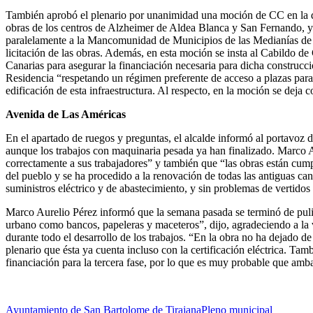
También aprobó el plenario por unanimidad una moción de CC en la que s
obras de los centros de Alzheimer de Aldea Blanca y San Fernando, y l
paralelamente a la Mancomunidad de Municipios de las Medianías de Gr
licitación de las obras. Además, en esta moción se insta al Cabildo de
Canarias para asegurar la financiación necesaria para dicha construcció
Residencia “respetando un régimen preferente de acceso a plazas par
edificación de esta infraestructura. Al respecto, en la moción se deja
Avenida de Las Américas
En el apartado de ruegos y preguntas, el alcalde informó al portavoz d
aunque los trabajos con maquinaria pesada ya han finalizado. Marco A
correctamente a sus trabajadores” y también que “las obras están cumpl
del pueblo y se ha procedido a la renovación de todas las antiguas can
suministros eléctrico y de abastecimiento, y sin problemas de vertidos 
Marco Aurelio Pérez informó que la semana pasada se terminó de pulir el
urbano como bancos, papeleras y maceteros”, dijo, agradeciendo a la v
durante todo el desarrollo de los trabajos. “En la obra no ha dejado 
plenario que ésta ya cuenta incluso con la certificación eléctrica. Ta
financiación para la tercera fase, por lo que es muy probable que amb
Ayuntamiento de San Bartolome de Tirajana
Pleno municipal