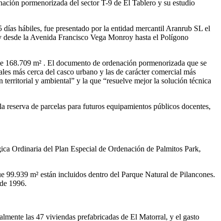
nación pormenorizada del sector T-9 de El Tablero y su estudio
 días hábiles, fue presentado por la entidad mercantil Aranrub SL el
e, y desde la Avenida Francisco Vega Monroy hasta el Polígono
ie de 168.709 m² . El documento de ordenación pormenorizada que se
iales más cerca del casco urbano y las de carácter comercial más
 territorial y ambiental” y la que “resuelve mejor la solución técnica
la reserva de parcelas para futuros equipamientos públicos docentes,
gica Ordinaria del Plan Especial de Ordenación de Palmitos Park,
ue 99.939 m² están incluidos dentro del Parque Natural de Pilancones.
 de 1996.
lmente las 47 viviendas prefabricadas de El Matorral, y el gasto