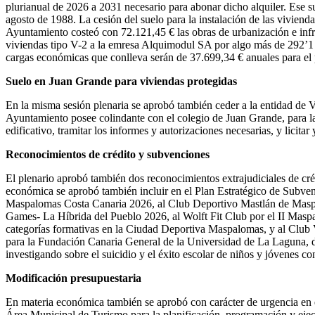
plurianual de 2026 a 2031 necesario para abonar dicho alquiler. Ese s
agosto de 1988. La cesión del suelo para la instalación de las vivien
Ayuntamiento costeó con 72.121,45 € las obras de urbanización e infr
viviendas tipo V-2 a la emresa Alquimodul SA por algo más de 292’1 mi
cargas económicas que conlleva serán de 37.699,34 € anuales para el 
Suelo en Juan Grande para viviendas protegidas
En la misma sesión plenaria se aprobó también ceder a la entidad de V
Ayuntamiento posee colindante con el colegio de Juan Grande, para l
edificativo, tramitar los informes y autorizaciones necesarias, y licit
Reconocimientos de crédito y subvenciones
El plenario aprobó también dos reconocimientos extrajudiciales de cré
económica se aprobó también incluir en el Plan Estratégico de Subv
Maspalomas Costa Canaria 2026, al Club Deportivo Mastlán de Maspalo
Games- La Híbrida del Pueblo 2026, al Wolft Fit Club por el II Masp
categorías formativas en la Ciudad Deportiva Maspalomas, y al Club 
para la Fundación Canaria General de la Universidad de La Laguna, de
investigando sobre el suicidio y el éxito escolar de niños y jóvenes co
Modificación presupuestaria
En materia económica también se aprobó con carácter de urgencia en e
Área Municipal de Turismo para la planificación, programación y ejecu