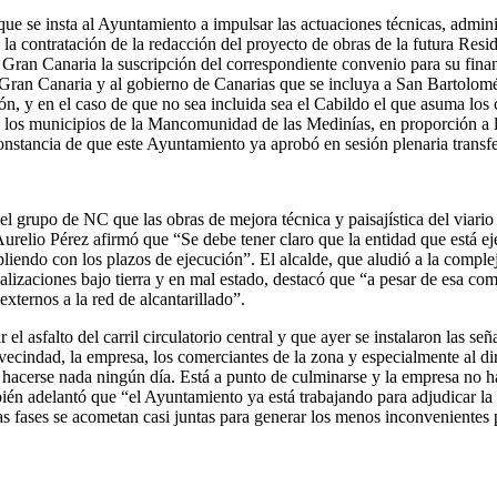
e insta al Ayuntamiento a impulsar las actuaciones técnicas, administra
a contratación de la redacción del proyecto de obras de la futura Resid
an Canaria la suscripción del correspondiente convenio para su financ
 Gran Canaria y al gobierno de Canarias que se incluya a San Bartolomé d
n, y en el caso de que no sea incluida sea el Cabildo el que asuma los co
a los municipios de la Mancomunidad de las Medinías, en proporción a l
 constancia de que este Ayuntamiento ya aprobó en sesión plenaria trans
el grupo de NC que las obras de mejora técnica y paisajística del viari
urelio Pérez afirmó que “Se debe tener claro que la entidad que está ej
iendo con los plazos de ejecución”. El alcalde, que aludió a la complej
alizaciones bajo tierra y en mal estado, destacó que “a pesar de esa com
externos a la red de alcantarillado”.
 asfalto del carril circulatorio central y que ayer se instalaron las señ
ecindad, la empresa, los comerciantes de la zona y especialmente al dir
de hacerse nada ningún día. Está a punto de culminarse y la empresa no 
mbién adelantó que “el Ayuntamiento ya está trabajando para adjudicar la
as fases se acometan casi juntas para generar los menos inconvenientes 