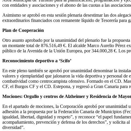
con entidades y asociaciones y el abono de las cuotas a las asociaciones
Asimismo se aprobó en esta sesión plenaria desestimar las dos alegacio
extraordinarios financiados con remanente líquido de Tesorería para g
Plan de Cooperación
Otro asunto aprobado por la unanimidad del plenario fue la propuesta
un montante total de 876.516,49 €. El alcalde Marco Aurelio Pérez exp
público de la Avenida de la Unión Europea, por 344.000,28 €. Los pro
Reconocimiento deportivo a ‘Scifo’
En este pleno también se aprobó por unanimidad denominar la instala
valores y ejemplaridad que jalonaron la vida deportiva y personal de 
combatividad como centrocampista ofensivo. Formado en el CD. Maspal
CF, el Burgos CF y el CD. Estepona, y regresó a Gran Canaria para ret
Mociones: Orgullo y centros de Alzheimer y Residencia de Mayo
En el apartado de mociones, la Corporación aprobó por unanimidad una
adhesión a la propuesta por la Federación Canaria de Municipios (Fe
igualdad, libertad, dignidad y respeto”, y reconoce “el papel fundame
acompañamiento, prevención y defensa de los derechos”, y solicita al 
diversidad”.