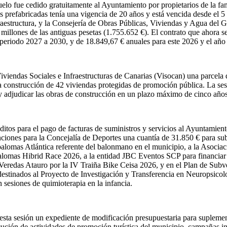
uelo fue cedido gratuitamente al Ayuntamiento por propietarios de la f
das prefabricadas tenía una vigencia de 20 años y está vencida desde el
aestructura, y la Consejería de Obras Públicas, Viviendas y Agua del Go
llones de las antiguas pesetas (1.755.652 €). El contrato que ahora se 
periodo 2027 a 2030, y de 18.849,67 € anuales para este 2026 y el año
iviendas Sociales e Infraestructuras de Canarias (Visocan) una parcela 
a construcción de 42 viviendas protegidas de promoción pública. La ses
ar y adjudicar las obras de construcción en un plazo máximo de cinco años
ditos para el pago de facturas de suministros y servicios al Ayuntamie
enciones para la Concejalía de Deportes una cuantía de 31.850 € para
mas Atlántica referente del balonmano en el municipio, a la Asociaci
alomas Hibrid Race 2026, a la entidad JBC Eventos SCP para financiar p
Veredas Atauro por la IV Traiña Bike Ceisa 2026, y en el Plan de Sub
stinados al Proyecto de Investigación y Transferencia en Neuropsicolog
n sesiones de quimioterapia en la infancia.
sta sesión un expediente de modificación presupuestaria para suplement
ción de actividades de promoción turística del municipio, campañas ins