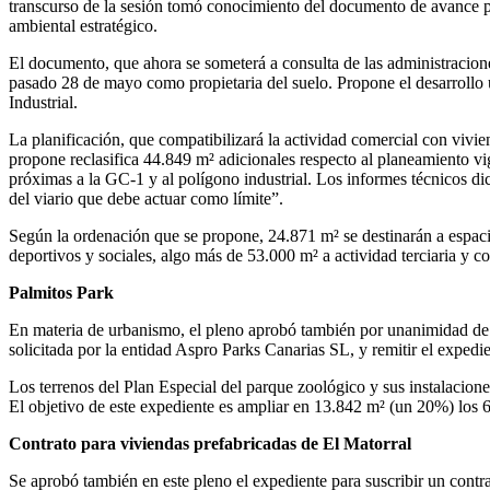
transcurso de la sesión tomó conocimiento del documento de avance pa
ambiental estratégico.
El documento, que ahora se someterá a consulta de las administracione
pasado 28 de mayo como propietaria del suelo. Propone el desarrollo u
Industrial.
La planificación, que compatibilizará la actividad comercial con vivi
propone reclasifica 44.849 m² adicionales respecto al planeamiento vig
próximas a la GC-1 y al polígono industrial. Los informes técnicos dice
del viario que debe actuar como límite”.
Según la ordenación que se propone, 24.871 m² se destinarán a espacio
deportivos y sociales, algo más de 53.000 m² a actividad terciaria y c
Palmitos Park
En materia de urbanismo, el pleno aprobó también por unanimidad de t
solicitada por la entidad Aspro Parks Canarias SL, y remitir el expedi
Los terrenos del Plan Especial del parque zoológico y sus instalacion
El objetivo de este expediente es ampliar en 13.842 m² (un 20%) los
Contrato para viviendas prefabricadas de El Matorral
Se aprobó también en este pleno el expediente para suscribir un contr