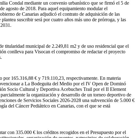
amilia Condal mediante un convenio urbanístico que se firmó el 5 de
 5 de agosto de 2018. Para aquel equipamiento modular el
bierno de Canarias adjudicó el contrato de adquisición de las
plantea suscribir será por cuatro años más uno de prórroga, y las
 2031.
de titularidad municipal de 2.249,81 m2 y de uso residencial que el
ión conlleva para Visocan el compromiso de redactar el proyecto
.
nto por 165.316,88 € y 719.110,23, respectivamente. En materia
 subvencionar a La Bodeguita del Medio por el IV Open de Dominó
ón Socio Cultural y Deportiva Acebuches Trail por el II Element
arcialmente la organización y desarrollo de un torneo deportivo de
venciones de Servicios Sociales 2026-2028 una subvención de 5.000 €
ía del Cáncer Pediátrico en Canarias, con el que se está
ar con 335.000 € los créditos recogidos en el Presupuesto por el
titucionales, organización de eventos, patrocinios de colaboración