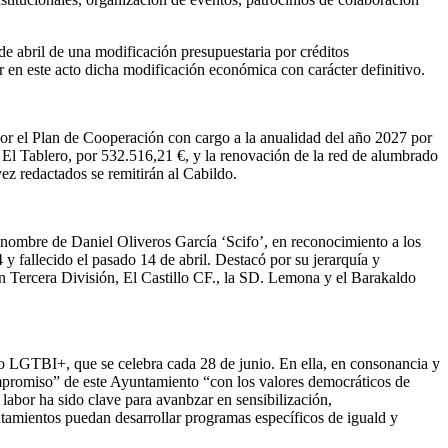
de abril de una modificación presupuestaria por créditos
r en este acto dicha modificación económica con carácter definitivo.
por el Plan de Cooperación con cargo a la anualidad del año 2027 por
e El Tablero, por 532.516,21 €, y la renovación de la red de alumbrado
ez redactados se remitirán al Cabildo.
nombre de Daniel Oliveros García ‘Scifo’, en reconocimiento a los
 fallecido el pasado 14 de abril. Destacó por su jerarquía y
 Tercera División, El Castillo CF., la SD. Lemona y el Barakaldo
lo LGTBI+, que se celebra cada 28 de junio. En ella, en consonancia y
ompromiso” de este Ayuntamiento “con los valores democráticos de
labor ha sido clave para avanbzar en sensibilización,
utamientos puedan desarrollar programas específicos de iguald y