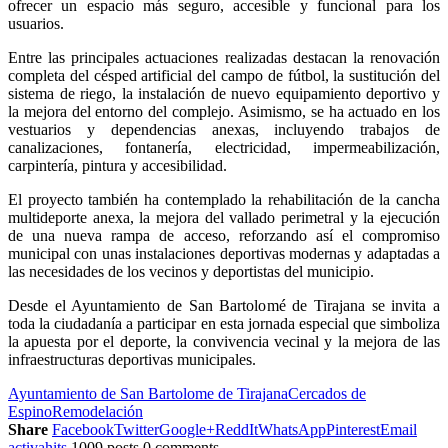
ofrecer un espacio más seguro, accesible y funcional para los
usuarios.
Entre las principales actuaciones realizadas destacan la renovación
completa del césped artificial del campo de fútbol, la sustitución del
sistema de riego, la instalación de nuevo equipamiento deportivo y
la mejora del entorno del complejo. Asimismo, se ha actuado en los
vestuarios y dependencias anexas, incluyendo trabajos de
canalizaciones, fontanería, electricidad, impermeabilización,
carpintería, pintura y accesibilidad.
El proyecto también ha contemplado la rehabilitación de la cancha
multideporte anexa, la mejora del vallado perimetral y la ejecución
de una nueva rampa de acceso, reforzando así el compromiso
municipal con unas instalaciones deportivas modernas y adaptadas a
las necesidades de los vecinos y deportistas del municipio.
Desde el Ayuntamiento de San Bartolomé de Tirajana se invita a
toda la ciudadanía a participar en esta jornada especial que simboliza
la apuesta por el deporte, la convivencia vecinal y la mejora de las
infraestructuras deportivas municipales.
Ayuntamiento de San Bartolome de Tirajana
Cercados de
Espino
Remodelación
Share
Facebook
Twitter
Google+
ReddIt
WhatsApp
Pinterest
Email
activahits
1009 posts
0 comments