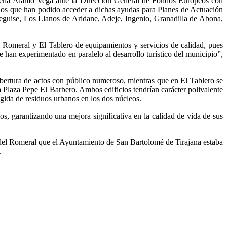
e Elena Álamo Vega ante la Dirección General de Fondos Europeos con
ios que han podido acceder a dichas ayudas para Planes de Actuación
guise, Los Llanos de Aridane, Adeje, Ingenio, Granadilla de Abona,
 Romeral y El Tablero de equipamientos y servicios de calidad, pues
 han experimentado en paralelo al desarrollo turístico del municipio”,
 cobertura de actos con público numeroso, mientras que en El Tablero se
a Plaza Pepe El Barbero. Ambos edificios tendrían carácter polivalente
gida de residuos urbanos en los dos núcleos.
os, garantizando una mejora significativa en la calidad de vida de sus
o del Romeral que el Ayuntamiento de San Bartolomé de Tirajana estaba
.