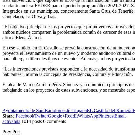
Esta subvención, que supone el 85% de la financiación, fue tramita
senda financiera FEDER para el periodo programático 2021-2027. San
Integrados en sus municipios, concretamente Santa Cruz de Tenerif
Candelaria, La Oliva y Tías.
“El objetivo principal de los proyectos que promovemos a través de
ambos núcleos comparten la problemática común de carecer de esas infr
afirma Elena Álamo.
En ese sentido, en El Castillo se prevé la construcción de un nuevo au
proyecta el levantamiento de un nuevo y moderno auditorio cultural co
para albergar diferentes tipos de eventos. Además, ambos proyectos t
“Las intervenciones previstas responden a la necesidad de transformar
habitantes”, afirma la concejala de Presidencia, Cultura y Educación.
El alcalde Marco Aurelio Pérez Sánchez ya comunicó a principios de e
trabajando en los proyectos de estas subvenciones, y se mostraba espe
Ayuntamiento de San Bartolome de Tirajana
EL Castillo del Romeral
E
Share
Facebook
Twitter
Google+
ReddIt
WhatsApp
Pinterest
Email
activahits
1014 posts
0 comments
Prev Post