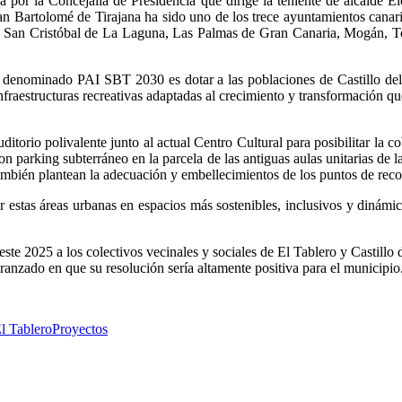
da por la Concejalía de Presidencia que dirige la teniente de alcald
 Bartolomé de Tirajana ha sido uno de los trece ayuntamientos canar
e, San Cristóbal de La Laguna, Las Palmas de Gran Canaria, Mogán, Te
l denominado PAI SBT 2030 es dotar a las poblaciones de Castillo del
aestructuras recreativas adaptadas al crecimiento y transformación que
ditorio polivalente junto al actual Centro Cultural para posibilitar la
n parking subterráneo en la parcela de las antiguas aulas unitarias de l
ambién plantean la adecuación y embellecimientos de los puntos de reco
 estas áreas urbanas en espacios más sostenibles, inclusivos y dinámic
ste 2025 a los colectivos vecinales y sociales de El Tablero y Castill
ranzado en que su resolución sería altamente positiva para el municipio
l Tablero
Proyectos