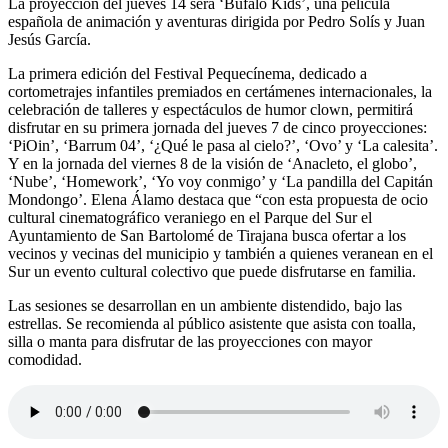
La proyección del jueves 14 será ‘Búfalo Kids’, una película
española de animación y aventuras dirigida por Pedro Solís y Juan
Jesús García.
La primera edición del Festival Pequecínema, dedicado a
cortometrajes infantiles premiados en certámenes internacionales, la
celebración de talleres y espectáculos de humor clown, permitirá
disfrutar en su primera jornada del jueves 7 de cinco proyecciones:
‘PiOin’, ‘Barrum 04’, ‘¿Qué le pasa al cielo?’, ‘Ovo’ y ‘La calesita’.
Y en la jornada del viernes 8 de la visión de ‘Anacleto, el globo’,
‘Nube’, ‘Homework’, ‘Yo voy conmigo’ y ‘La pandilla del Capitán
Mondongo’. Elena Álamo destaca que “con esta propuesta de ocio
cultural cinematográfico veraniego en el Parque del Sur el
Ayuntamiento de San Bartolomé de Tirajana busca ofertar a los
vecinos y vecinas del municipio y también a quienes veranean en el
Sur un evento cultural colectivo que puede disfrutarse en familia.
Las sesiones se desarrollan en un ambiente distendido, bajo las
estrellas. Se recomienda al público asistente que asista con toalla,
silla o manta para disfrutar de las proyecciones con mayor
comodidad.