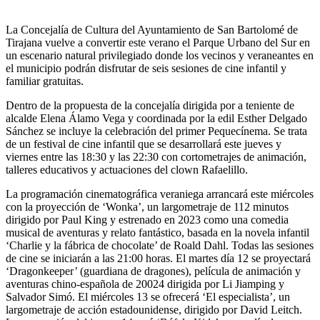
La Concejalía de Cultura del Ayuntamiento de San Bartolomé de
Tirajana vuelve a convertir este verano el Parque Urbano del Sur en
un escenario natural privilegiado donde los vecinos y veraneantes en
el municipio podrán disfrutar de seis sesiones de cine infantil y
familiar gratuitas.
Dentro de la propuesta de la concejalía dirigida por a teniente de
alcalde Elena Álamo Vega y coordinada por la edil Esther Delgado
Sánchez se incluye la celebración del primer Pequecínema. Se trata
de un festival de cine infantil que se desarrollará este jueves y
viernes entre las 18:30 y las 22:30 con cortometrajes de animación,
talleres educativos y actuaciones del clown Rafaelillo.
La programación cinematográfica veraniega arrancará este miércoles
con la proyección de ‘Wonka’, un largometraje de 112 minutos
dirigido por Paul King y estrenado en 2023 como una comedia
musical de aventuras y relato fantástico, basada en la novela infantil
‘Charlie y la fábrica de chocolate’ de Roald Dahl. Todas las sesiones
de cine se iniciarán a las 21:00 horas. El martes día 12 se proyectará
‘Dragonkeeper’ (guardiana de dragones), película de animación y
aventuras chino-española de 20024 dirigida por Li Jiamping y
Salvador Simó. El miércoles 13 se ofrecerá ‘El especialista’, un
largometraje de acción estadounidense, dirigido por David Leitch.