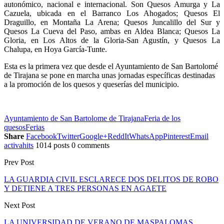
autonómico, nacional e internacional. Son Quesos Amurga y La
Cazuela, ubicada en el Barranco Los Ahogados; Quesos El
Draguillo, en Montaña La Arena; Quesos Juncalillo del Sur y
Quesos La Cueva del Paso, ambas en Aldea Blanca; Quesos La
Gloria, en Los Altos de la Gloria-San Agustín, y Quesos La
Chalupa, en Hoya García-Tunte.
Esta es la primera vez que desde el Ayuntamiento de San Bartolomé
de Tirajana se pone en marcha unas jornadas específicas destinadas
a la promoción de los quesos y queserías del municipio.
Ayuntamiento de San Bartolome de Tirajana
Feria de los
quesos
Ferias
Share
Facebook
Twitter
Google+
ReddIt
WhatsApp
Pinterest
Email
activahits
1014 posts
0 comments
Prev Post
LA GUARDIA CIVIL ESCLARECE DOS DELITOS DE ROBO
Y DETIENE A TRES PERSONAS EN AGAETE
Next Post
LA UNIVERSIDAD DE VERANO DE MASPALOMAS