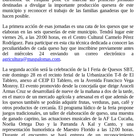
destinadas a divulgar la importante producción quesera de este
municipio y reconocer el trabajo de las familias ganaderas que lo
hacen posible.
La primera acción de esas jornadas es una cata de los quesos que se
elaboran en las seis queserías de este municipio. Tendrá lugar este
viernes 26, a las 20:00 horas, en el Centro Cultural Carmelo Pérez
Rodríguez. Para participar en esta cita técnica dedicada a conocer las
peculiaridades de cada queso hay que inscribirse previamente antes
del miércoles 24 enviando un correo electrónico a
agricultura@maspalomas.com
.
La segunda acción será la celebración de la I Feria de Quesos SBT,
este domingo 28 en el recinto ferial de la Urbanización T-8 de El
Tablero, anexo al CEIP El Tablero, en la Avenida Francisco Vega
Monroy. El evento promovido desde la concejalía que dirige Araceli
Armas Cruz se desarrollará de nueve de la mañana a dos de la tarde,
en el marco de un mercado agrícola y artesanal en el que además de
los quesos también se podrán adquirir frutas, verduras, pan, café y
otros productos de cercanía. El programa lúdico de la feria propone
juegos tradicionales, un taller de elaboración de queso, una muestra
de ganado caprino, las actuaciones musicales de la AF La Cucaña,
Noelia Ortega Duo y la Parranda A Kal y Canto, y una
representación humorística de Maestro Florido a las 12:00 horas.
Durante el encuentro se hará entrega de un reconocimiento