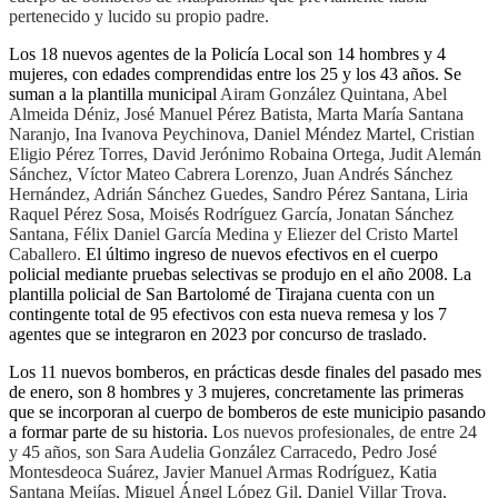
pertenecido y lucido su propio padre.
Los 18 nuevos agentes de la Policía Local son 14 hombres y 4
mujeres, con edades comprendidas entre los 25 y los 43 años. Se
suman a la plantilla municipal
Airam González Quintana, Abel
Almeida Déniz, José Manuel Pérez Batista, Marta María Santana
Naranjo, Ina Ivanova Peychinova, Daniel Méndez Martel, Cristian
Eligio Pérez Torres, David Jerónimo Robaina Ortega, Judit Alemán
Sánchez, Víctor Mateo Cabrera Lorenzo, Juan Andrés Sánchez
Hernández, Adrián Sánchez Guedes, Sandro Pérez Santana, Liria
Raquel Pérez Sosa, Moisés Rodríguez García, Jonatan Sánchez
Santana, Félix Daniel García Medina y Eliezer del Cristo Martel
Caballero.
El último ingreso de nuevos efectivos en el cuerpo
policial mediante pruebas selectivas se produjo en el año 2008. La
plantilla policial de San Bartolomé de Tirajana cuenta con un
contingente total de 95 efectivos con esta nueva remesa y los 7
agentes que se integraron en 2023 por concurso de traslado.
Los 11 nuevos bomberos, en prácticas desde finales del pasado mes
de enero, son 8 hombres y 3 mujeres, concretamente las primeras
que se incorporan al cuerpo de bomberos de este municipio pasando
a formar parte de su historia. L
os nuevos profesionales, de entre 24
y 45 años, son Sara Audelia González Carracedo, Pedro José
Montesdeoca Suárez, Javier Manuel Armas Rodríguez, Katia
Santana Mejías, Miguel Ángel López Gil, Daniel Villar Troya,