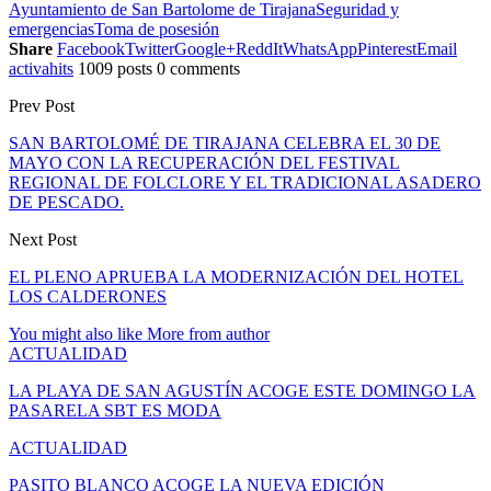
Ayuntamiento de San Bartolome de Tirajana
Seguridad y
emergencias
Toma de posesión
Share
Facebook
Twitter
Google+
ReddIt
WhatsApp
Pinterest
Email
activahits
1009 posts
0 comments
Prev Post
SAN BARTOLOMÉ DE TIRAJANA CELEBRA EL 30 DE
MAYO CON LA RECUPERACIÓN DEL FESTIVAL
REGIONAL DE FOLCLORE Y EL TRADICIONAL ASADERO
DE PESCADO.
Next Post
EL PLENO APRUEBA LA MODERNIZACIÓN DEL HOTEL
LOS CALDERONES
You might also like
More from author
ACTUALIDAD
LA PLAYA DE SAN AGUSTÍN ACOGE ESTE DOMINGO LA
PASARELA SBT ES MODA
ACTUALIDAD
PASITO BLANCO ACOGE LA NUEVA EDICIÓN