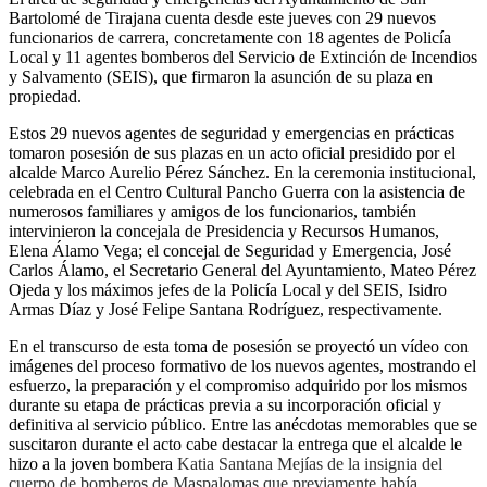
Bartolomé de Tirajana cuenta desde este jueves con 29 nuevos
funcionarios de carrera, concretamente con 18 agentes de Policía
Local y 11 agentes bomberos del Servicio de Extinción de Incendios
y Salvamento (SEIS), que firmaron la asunción de su plaza en
propiedad.
Estos 29 nuevos agentes de seguridad y emergencias en prácticas
tomaron posesión de sus plazas en un acto oficial presidido por el
alcalde Marco Aurelio Pérez Sánchez. En la ceremonia institucional,
celebrada en el Centro Cultural Pancho Guerra con la asistencia de
numerosos familiares y amigos de los funcionarios, también
intervinieron la concejala de Presidencia y Recursos Humanos,
Elena Álamo Vega; el concejal de Seguridad y Emergencia, José
Carlos Álamo, el Secretario General del Ayuntamiento, Mateo Pérez
Ojeda y los máximos jefes de la Policía Local y del SEIS, Isidro
Armas Díaz y José Felipe Santana Rodríguez, respectivamente.
En el transcurso de esta toma de posesión se proyectó un vídeo con
imágenes del proceso formativo de los nuevos agentes, mostrando el
esfuerzo, la preparación y el compromiso adquirido por los mismos
durante su etapa de prácticas previa a su incorporación oficial y
definitiva al servicio público. Entre las anécdotas memorables que se
suscitaron durante el acto cabe destacar la entrega que el alcalde le
hizo a la joven bombera
Katia Santana Mejías de la insignia del
cuerpo de bomberos de Maspalomas que previamente había