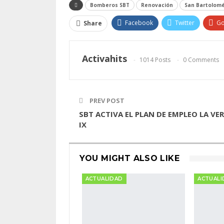
Bomberos SBT
Renovación
San Bartolomé
Facebook
Twitter
Go
Share
Activahits
1014 Posts
0 Comments
PREV POST
SBT ACTIVA EL PLAN DE EMPLEO LA VE
IX
YOU MIGHT ALSO LIKE
ACTUALIDAD
ACTUALI