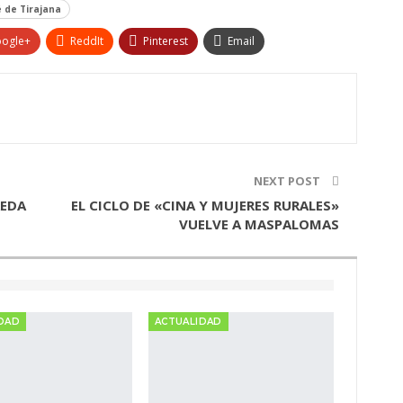
 de Tirajana
ogle+
ReddIt
Pinterest
Email
NEXT POST
REDA
EL CICLO DE «CINA Y MUJERES RURALES»
VUELVE A MASPALOMAS
DAD
ACTUALIDAD