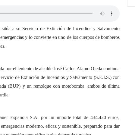
 sitúa a su
Servicio de Extinción de Incendios y Salvamento
 emergencias y lo convierte en uno de los cuerpos de bomberos
as.
da por el teniente de alcalde José Carlos Álamo Ojeda continua
Servicio de Extinción de Incendios y Salvamento (S.E.I.S.) con
esada (BUP) y un remolque con motobomba, ambos de última
rdia.
auer Española S.A. por un importe total de 434.420 euros,
e emergencias moderno, eficaz y sostenible, preparado para dar
an extensión geográfica y alta demanda turística.