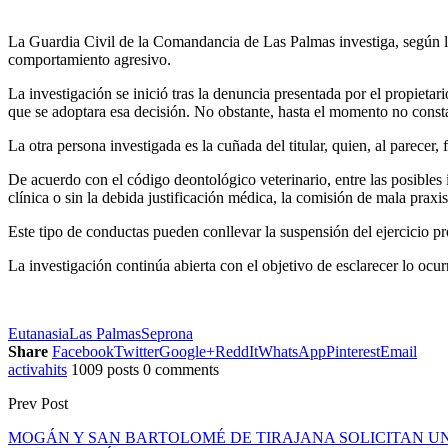
La Guardia Civil de la Comandancia de Las Palmas investiga, según las
comportamiento agresivo.
La investigación se inició tras la denuncia presentada por el propiet
que se adoptara esa decisión. No obstante, hasta el momento no consta
La otra persona investigada es la cuñada del titular, quien, al parecer,
De acuerdo con el código deontológico veterinario, entre las posibles i
clínica o sin la debida justificación médica, la comisión de mala prax
Este tipo de conductas pueden conllevar la suspensión del ejercicio pr
La investigación continúa abierta con el objetivo de esclarecer lo ocur
Eutanasia
Las Palmas
Seprona
Share
Facebook
Twitter
Google+
ReddIt
WhatsApp
Pinterest
Email
activahits
1009 posts
0 comments
Prev Post
MOGÁN Y SAN BARTOLOMÉ DE TIRAJANA SOLICITAN UN