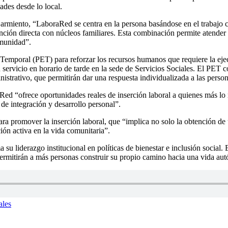
ades desde lo local.
armiento, “LaboraRed se centra en la persona basándose en el trabajo com
nción directa con núcleos familiares. Esta combinación permite atender
omunidad”.
emporal (PET) para reforzar los recursos humanos que requiere la ejec
n servicio en horario de tarde en la sede de Servicios Sociales. El PET
istrativo, que permitirán dar una respuesta individualizada a las person
Red “ofrece oportunidades reales de inserción laboral a quienes más lo 
de integración y desarrollo personal”.
ra promover la inserción laboral, que “implica no solo la obtención de u
ción activa en la vida comunitaria”.
a su liderazgo institucional en políticas de bienestar e inclusión socia
 permitirán a más personas construir su propio camino hacia una vida aut
ales