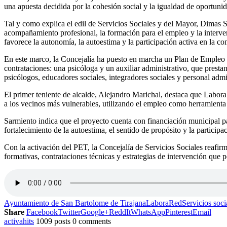
una apuesta decidida por la cohesión social y la igualdad de oportunid
Tal y como explica el edil de Servicios Sociales y del Mayor, Dimas S
acompañamiento profesional, la formación para el empleo y la interve
favorece la autonomía, la autoestima y la participación activa en la c
En este marco, la Concejalía ha puesto en marcha un Plan de Empleo T
contrataciones: una psicóloga y un auxiliar administrativo, que presta
psicólogos, educadores sociales, integradores sociales y personal admin
El primer teniente de alcalde, Alejandro Marichal, destaca que Labora
a los vecinos más vulnerables, utilizando el empleo como herramienta 
Sarmiento indica que el proyecto cuenta con financiación municipal pa
fortalecimiento de la autoestima, el sentido de propósito y la participa
Con la activación del PET, la Concejalía de Servicios Sociales reafirm
formativas, contrataciones técnicas y estrategias de intervención que
Ayuntamiento de San Bartolome de Tirajana
LaboraRed
Servicios soci
Share
Facebook
Twitter
Google+
ReddIt
WhatsApp
Pinterest
Email
activahits
1009 posts
0 comments