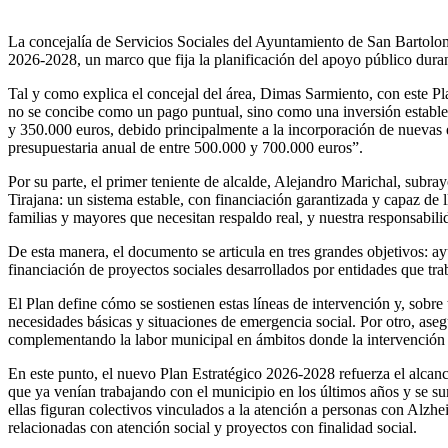
La concejalía de Servicios Sociales del Ayuntamiento de San Bartolo
2026-2028, un marco que fija la planificación del apoyo público duran
Tal y como explica el concejal del área, Dimas Sarmiento, con este Pl
no se concibe como un pago puntual, sino como una inversión estable q
y 350.000 euros, debido principalmente a la incorporación de nuevas 
presupuestaria anual de entre 500.000 y 700.000 euros”.
Por su parte, el primer teniente de alcalde, Alejandro Marichal, subr
Tirajana: un sistema estable, con financiación garantizada y
capaz de l
familias y mayores que necesitan respaldo real, y nuestra responsabili
De esta manera, el documento se articula en tres grandes objetivos: a
financiación de proyectos sociales desarrollados por entidades que trab
El Plan define cómo se sostienen estas líneas de intervención y, sobre 
necesidades básicas y situaciones de emergencia social. Por otro, ase
complementando la labor municipal en ámbitos donde la intervención so
En este punto, el nuevo Plan Estratégico 2026-2028 refuerza el alcanc
que ya venían trabajando con el municipio en los últimos años y se 
ellas figuran colectivos vinculados a la atención a personas con Alz
relacionadas con atención social y proyectos con finalidad social.