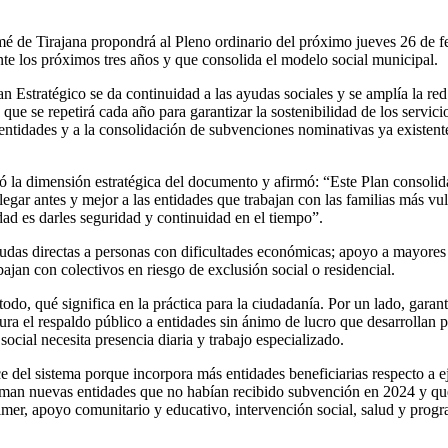
mé de Tirajana propondrá al Pleno ordinario del próximo jueves 26 de f
te los próximos tres años y que consolida el modelo social municipal.
an Estratégico se da continuidad a las ayudas sociales y se amplía la r
ue se repetirá cada año para garantizar la sostenibilidad de los servic
entidades y a la consolidación de subvenciones nominativas ya existent
ayó la dimensión estratégica del documento y afirmó: “Este Plan consoli
legar antes y mejor a las entidades que trabajan con las familias más vu
dad es darles seguridad y continuidad en el tiempo”.
yudas directas a personas con dificultades económicas; apoyo a mayores 
ajan con colectivos en riesgo de exclusión social o residencial.
todo, qué significa en la práctica para la ciudadanía. Por un lado, garan
gura el respaldo público a entidades sin ánimo de lucro que desarrollan
cial necesita presencia diaria y trabajo especializado.
e del sistema porque incorpora más entidades beneficiarias respecto a e
suman nuevas entidades que no habían recibido subvención en 2024 y que
heimer, apoyo comunitario y educativo, intervención social, salud y p