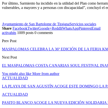
Por último, Sarmiento ha incidido en la utilidad del Plan como herrami
vulnerables, a mayores y a personas con discapacidad”, concluyó el ed
Ayuntamiento de San Bartolome de Tirajana
Servicios sociales
Share
Facebook
Twitter
Google+
ReddIt
WhatsApp
Pinterest
Email
activahits
1009 posts
0 comments
Prev Post
MASPALOMAS CELEBRA LA 36º EDICIÓN DE LA FERIA KM
Next Post
EL MASPALOMAS COSTA CANARIAS SOUL FESTIVAL INA
You might also like
More from author
ACTUALIDAD
LA PLAYA DE SAN AGUSTÍN ACOGE ESTE DOMINGO LA 
ACTUALIDAD
PASITO BLANCO ACOGE LA NUEVA EDICIÓN SOLIDARIA