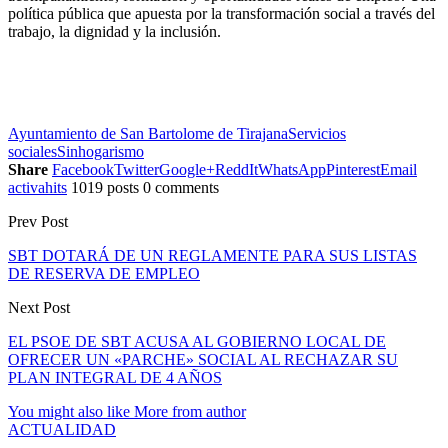
política pública que apuesta por la transformación social a través del
trabajo, la dignidad y la inclusión.
Ayuntamiento de San Bartolome de Tirajana
Servicios
sociales
Sinhogarismo
Share
Facebook
Twitter
Google+
ReddIt
WhatsApp
Pinterest
Email
activahits
1019 posts
0 comments
Prev Post
SBT DOTARÁ DE UN REGLAMENTE PARA SUS LISTAS
DE RESERVA DE EMPLEO
Next Post
EL PSOE DE SBT ACUSA AL GOBIERNO LOCAL DE
OFRECER UN «PARCHE» SOCIAL AL RECHAZAR SU
PLAN INTEGRAL DE 4 AÑOS
You might also like
More from author
ACTUALIDAD