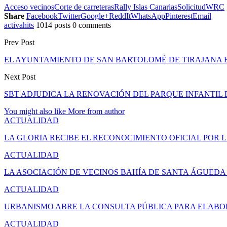
Acceso vecinos
Corte de carreteras
Rally Islas Canarias
Solicitud
WRC
Share
Facebook
Twitter
Google+
ReddIt
WhatsApp
Pinterest
Email
activahits
1014 posts
0 comments
Prev Post
EL AYUNTAMIENTO DE SAN BARTOLOMÉ DE TIRAJANA E
Next Post
SBT ADJUDICA LA RENOVACIÓN DEL PARQUE INFANTIL D
You might also like
More from author
ACTUALIDAD
LA GLORIA RECIBE EL RECONOCIMIENTO OFICIAL POR 
ACTUALIDAD
LA ASOCIACIÓN DE VECINOS BAHÍA DE SANTA ÁGUED
ACTUALIDAD
URBANISMO ABRE LA CONSULTA PÚBLICA PARA ELAB
ACTUALIDAD