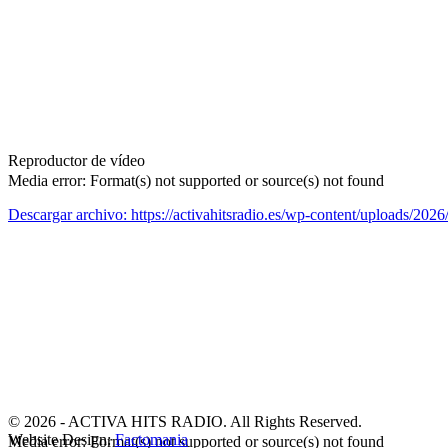
Reproductor de vídeo
Media error: Format(s) not supported or source(s) not found
Descargar archivo: https://activahitsradio.es/wp-content/upload
00:00
© 2026 - ACTIVA HITS RADIO. All Rights Reserved.
Website Design:
Factomania
Media error: Format(s) not supported or source(s) not found