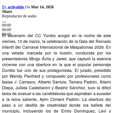
By
activahits
On
Mar 14, 2026
Share
Reproductor de audio
00:00
00:00
00:00
El escenario del CC Yumbo acogió en la noche de este
viernes, 13 de marzo, la celebración de la Gala del Reinado
Infantil del Carnaval Internacional de Maspalomas 2026. En
una velada marcada por la ilusión, conducida por los
presentadores Mingo Ávila y Jared, que capturó la esencia
circense con una obertura en la que el popular personaje
Dumbo fue uno de sus protagonistas. El jurado, presidido
por Wendy Pavillard y compuesto por profesionales como
Isaías J. Carrasco, Alberto Sanluis, Tamara Padrón, Aitami
Diepa, Julieta Castellanini y Beatriz Sánchez, tuvo la difícil
tarea de evaluar a las candidaturas que aspiraban a suceder
a la reina saliente, Aylin Climent Padrón. La obertura dio
paso a un desfile de creatividad donde los ballets del
municipio, incluyendo los de Emily Domínguez, Levi y