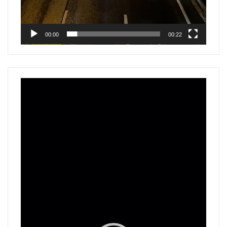
00:00
00:22
Reproductor
de
vídeo