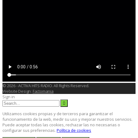
© 2026 - ACTIVA HITS RADIO. All Rights Reserved.
Website Design:
Factomania
Sign in
Utilizamos cookies propias y de terceros para garantizar el
funcionamiento de la web, medir su uso y mejorar nuestros servicios.
Puede aceptar todas las cookies, rechazar las no necesarias o
configurar sus preferencias.
Política de cookies