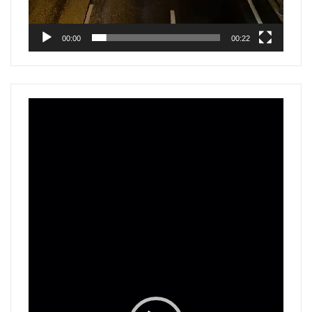
00:00
00:22
Reproductor
de
vídeo