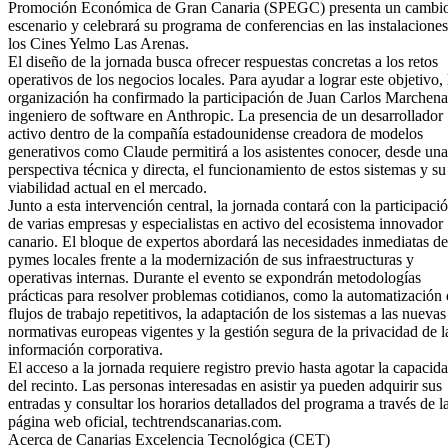
Promoción Económica de Gran Canaria (SPEGC) presenta un cambi
escenario y celebrará su programa de conferencias en las instalacione
los Cines Yelmo Las Arenas.
El diseño de la jornada busca ofrecer respuestas concretas a los retos
operativos de los negocios locales. Para ayudar a lograr este objetivo, 
organización ha confirmado la participación de Juan Carlos Marchena
ingeniero de software en Anthropic. La presencia de un desarrollador
activo dentro de la compañía estadounidense creadora de modelos
generativos como Claude permitirá a los asistentes conocer, desde una
perspectiva técnica y directa, el funcionamiento de estos sistemas y su
viabilidad actual en el mercado.
Junto a esta intervención central, la jornada contará con la participaci
de varias empresas y especialistas en activo del ecosistema innovador
canario. El bloque de expertos abordará las necesidades inmediatas de
pymes locales frente a la modernización de sus infraestructuras y
operativas internas. Durante el evento se expondrán metodologías
prácticas para resolver problemas cotidianos, como la automatización
flujos de trabajo repetitivos, la adaptación de los sistemas a las nuevas
normativas europeas vigentes y la gestión segura de la privacidad de l
información corporativa.
El acceso a la jornada requiere registro previo hasta agotar la capacid
del recinto. Las personas interesadas en asistir ya pueden adquirir sus
entradas y consultar los horarios detallados del programa a través de l
página web oficial, techtrendscanarias.com.
Acerca de Canarias Excelencia Tecnológica (CET)