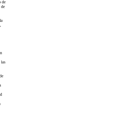
o de
s de
la
,
ón
 las
 de
a
ad
a