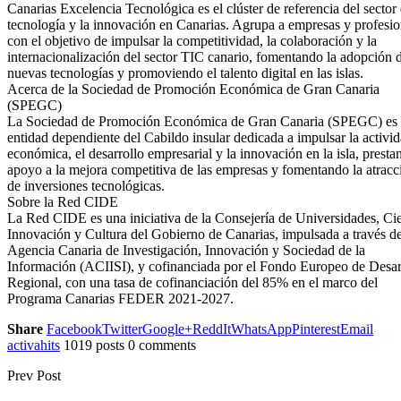
Canarias Excelencia Tecnológica es el clúster de referencia del sector 
tecnología y la innovación en Canarias. Agrupa a empresas y profesio
con el objetivo de impulsar la competitividad, la colaboración y la
internacionalización del sector TIC canario, fomentando la adopción 
nuevas tecnologías y promoviendo el talento digital en las islas.
Acerca de la Sociedad de Promoción Económica de Gran Canaria
(SPEGC)
La Sociedad de Promoción Económica de Gran Canaria (SPEGC) es
entidad dependiente del Cabildo insular dedicada a impulsar la activi
económica, el desarrollo empresarial y la innovación en la isla, presta
apoyo a la mejora competitiva de las empresas y fomentando la atracc
de inversiones tecnológicas.
Sobre la Red CIDE
La Red CIDE es una iniciativa de la Consejería de Universidades, Ci
Innovación y Cultura del Gobierno de Canarias, impulsada a través de
Agencia Canaria de Investigación, Innovación y Sociedad de la
Información (ACIISI), y cofinanciada por el Fondo Europeo de Desar
Regional, con una tasa de cofinanciación del 85% en el marco del
Programa Canarias FEDER 2021-2027.
Share
Facebook
Twitter
Google+
ReddIt
WhatsApp
Pinterest
Email
activahits
1019 posts
0 comments
Prev Post