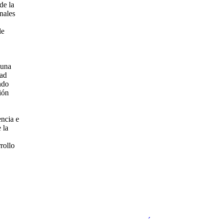
de la
nales
de
 una
dad
ndo
ión
encia e
 la
rollo