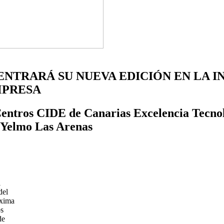
ENTRARÁ SU NUEVA EDICIÓN EN LA I
MPRESA
 Centros CIDE de Canarias Excelencia Tecno
es Yelmo Las Arenas
l
del
óxima
os
de