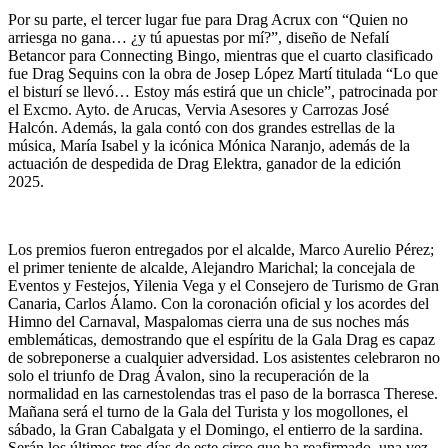
Por su parte, el tercer lugar fue para Drag Acrux con “Quien no
arriesga no gana… ¿y tú apuestas por mí?”, diseño de Nefalí
Betancor para Connecting Bingo, mientras que el cuarto clasificado
fue Drag Sequins con la obra de Josep López Martí titulada “Lo que
el bisturí se llevó… Estoy más estirá que un chicle”, patrocinada por
el Excmo. Ayto. de Arucas, Vervia Asesores y Carrozas José
Halcón. Además, la gala contó con dos grandes estrellas de la
música, María Isabel y la icónica Mónica Naranjo, además de la
actuación de despedida de Drag Elektra, ganador de la edición
2025.
Los premios fueron entregados por el alcalde, Marco Aurelio Pérez;
el primer teniente de alcalde, Alejandro Marichal; la concejala de
Eventos y Festejos, Yilenia Vega y el Consejero de Turismo de Gran
Canaria, Carlos Álamo. Con la coronación oficial y los acordes del
Himno del Carnaval, Maspalomas cierra una de sus noches más
emblemáticas, demostrando que el espíritu de la Gala Drag es capaz
de sobreponerse a cualquier adversidad. Los asistentes celebraron no
solo el triunfo de Drag Ávalon, sino la recuperación de la
normalidad en las carnestolendas tras el paso de la borrasca Therese.
Mañana será el turno de la Gala del Turista y los mogollones, el
sábado, la Gran Cabalgata y el Domingo, el entierro de la sardina.
Serán los últimos tres días de este circo que ha reafirmado, una vez