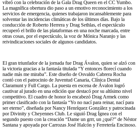
vibró con la celebración de la Gala Drag Queen en el CC Yumbo.
La magnífica obertura dio paso a un emotivo reconocimiento a los
servicios de emergencia, quienes trabajaron incansablemente para
solventar las incidencias climáticas de los últimos días. Bajo la
conducción de Roberto Herrera y Drag Sethlas, el espectáculo
recuperó el brillo de las plataformas en una noche marcada, entre
otras cosas, por el espectáculo, la voz de Mónica Naranjo y las
reivindicaciones sociales de algunos candidatos.
El gran triunfador de la jornada fue Drag Ávalon, quien se alzó con
la victoria gracias a la fantasía titulada “Y entonces florecí cuando
nadie más me miraba”. Este diseño de Osvaldo Cabrera Rocha
contó con el patrocinio de Juventud Canaria, Clínica Dental
Claramunt y Full Cargo. La puesta en escena de Ávalon logró
cautivar al jurado en una edición que destacó por su altísimo nivel
competitivo. El cuadro de honor lo encabezó Drag Armek como
primer clasificado con la fantasía “Yo no nací para reinar, nací para
ser eterno”, diseñada por Nancy Henríquez González y patrocinada
por Divinity y Cheyennes Club. Le siguió Drag Ígnea con el
segundo puesto con la creación “Dame un grrr, un ¿qué?” de Néstor
Santana y apoyada por Carrozas José Halcón y Ferretería Encinoso.