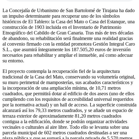
La Concejalía de Urbanismo de San Bartolomé de Tirajana ha dado
un impulso determinante para recuperar uno de los símbolos
históricos de El Tablero: la Casa del Mato o Casa del Estanque, una
construcción de 1903 incluida en el Inventario de Patrimonio
Etnográfico del Cabildo de Gran Canaria. Tras más de tres décadas
de abandono, su rehabilitación será finalmente una realidad gracias
al convenio firmado con la entidad promotora Gestión Integral Caro
S.L., que asumirá íntegramente los 187.505,20 euros de inversión
necesarios para rehabilitar y ampliar el inmueble, así como adecuar
su entorno.
El proyecto contempla la recuperación fiel de la arquitectura
tradicional de la Casa del Mato, conservando su volumetría original,
su muro perimetral de mamposterías, sus acabados característicos y
la incorporación de una ampliación mínima, de 10,71 metros
cuadrados, que permitirá dotar al edificio de dos aseos (uno de ellos
cumpliendo con los requisitos de accesibilidad universal requeridos
por la normativa actual) y un hall de acceso. La superficie construida
alcanzará así los 79,33 metros cuadrados, y se añade un espacio de
terraza exterior de aproximadamente 81,20 metros cuadrados
contigua a la edificación, donde se podrán organizar actividades
vecinales o culturales al aire libre. Todo ello se levanta sobre una
parcela municipal de 602 metros cuadrados destinadas a ser una
plaza pública y que se sumará a la parcela privada de 5.570 metros