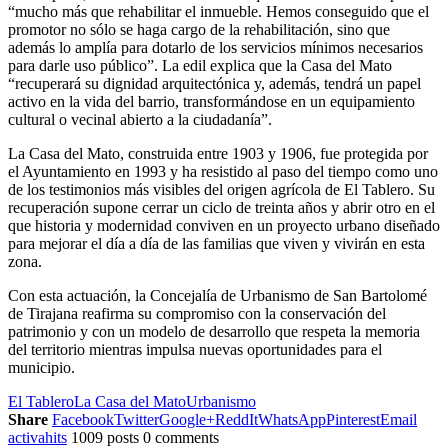
“mucho más que rehabilitar el inmueble. Hemos conseguido que el
promotor no sólo se haga cargo de la rehabilitación, sino que
además lo amplía para dotarlo de los servicios mínimos necesarios
para darle uso público”. La edil explica que la Casa del Mato
“recuperará su dignidad arquitectónica y, además, tendrá un papel
activo en la vida del barrio, transformándose en un equipamiento
cultural o vecinal abierto a la ciudadanía”.
La Casa del Mato, construida entre 1903 y 1906, fue protegida por
el Ayuntamiento en 1993 y ha resistido al paso del tiempo como uno
de los testimonios más visibles del origen agrícola de El Tablero. Su
recuperación supone cerrar un ciclo de treinta años y abrir otro en el
que historia y modernidad conviven en un proyecto urbano diseñado
para mejorar el día a día de las familias que viven y vivirán en esta
zona.
Con esta actuación, la Concejalía de Urbanismo de San Bartolomé
de Tirajana reafirma su compromiso con la conservación del
patrimonio y con un modelo de desarrollo que respeta la memoria
del territorio mientras impulsa nuevas oportunidades para el
municipio.
El Tablero
La Casa del Mato
Urbanismo
Share
Facebook
Twitter
Google+
ReddIt
WhatsApp
Pinterest
Email
activahits
1009 posts
0 comments