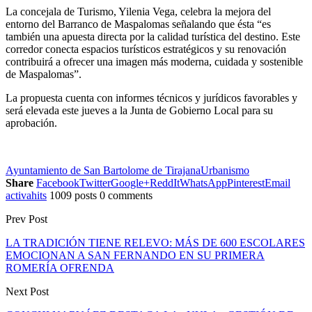
La concejala de Turismo, Yilenia Vega, celebra la mejora del
entorno del Barranco de Maspalomas señalando que ésta “es
también una apuesta directa por la calidad turística del destino. Este
corredor conecta espacios turísticos estratégicos y su renovación
contribuirá a ofrecer una imagen más moderna, cuidada y sostenible
de Maspalomas”.
La propuesta cuenta con informes técnicos y jurídicos favorables y
será elevada este jueves a la Junta de Gobierno Local para su
aprobación.
Ayuntamiento de San Bartolome de Tirajana
Urbanismo
Share
Facebook
Twitter
Google+
ReddIt
WhatsApp
Pinterest
Email
activahits
1009 posts
0 comments
Prev Post
LA TRADICIÓN TIENE RELEVO: MÁS DE 600 ESCOLARES
EMOCIONAN A SAN FERNANDO EN SU PRIMERA
ROMERÍA OFRENDA
Next Post