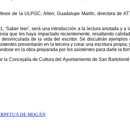
profesor de la ULPGC; Allen;
Guadalupe Martín, directora de AT
, ‘
Saber leer’, será una i
ntroducción a la lectura anotada y a la
ía que les haya impactado recientemente, resaltando calidad es
a desvinculada de la vida del escritor. Se discutirán ejemplo
istentes presentarán en la tercera y crear una escritura propia; 
ndose en la obra preparada por los asistentes para darle la for
 la Concejalía de Cultura del Ayuntamiento de San Bartolomé 
PERPETUA DE MOGÁN