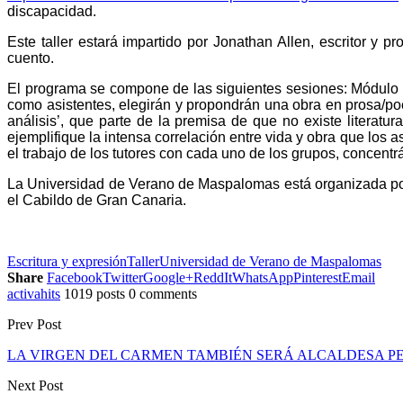
discapacidad.
Este taller estará impartido por Jonathan Allen, escritor y 
cuento.
El programa se compone de las siguientes sesiones: Módulo 1
como asistentes, elegirán y propondrán una obra en prosa/poes
análisis’, que parte de la
premisa de que no existe literatur
ejemplifique la intensa correlación entre vida y obra que los as
el t
rabajo de los tutores con cada uno de los grupos, concentrá
La Universidad de Verano de Maspalomas está organizada por
el Cabildo de Gran Canaria.
Escritura y expresión
Taller
Universidad de Verano de Maspalomas
Share
Facebook
Twitter
Google+
ReddIt
WhatsApp
Pinterest
Email
activahits
1019 posts
0 comments
Prev Post
LA VIRGEN DEL CARMEN TAMBIÉN SERÁ ALCALDESA 
Next Post