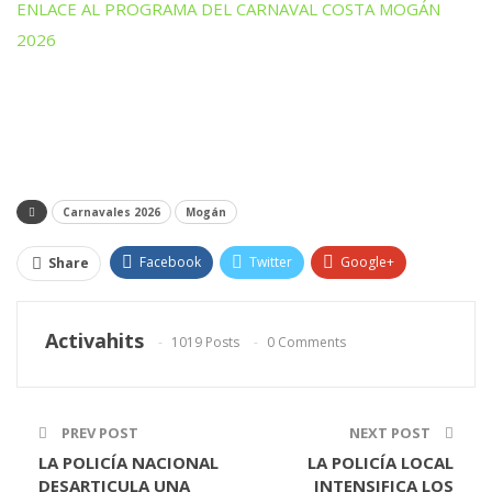
ENLACE AL PROGRAMA DEL CARNAVAL COSTA MOGÁN
2026
Carnavales 2026
Mogán
Facebook
Twitter
Google+
Share
ReddIt
WhatsApp
Pinterest
Activahits
1019 Posts
0 Comments
Email
PREV POST
NEXT POST
LA POLICÍA NACIONAL
LA POLICÍA LOCAL
DESARTICULA UNA
INTENSIFICA LOS