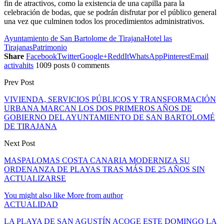
fin de atractivos, como la existencia de una capilla para la
celebración de bodas, que se podrán disfrutar por el público general
una vez que culminen todos los procedimientos administrativos.
Ayuntamiento de San Bartolome de Tirajana
Hotel las
Tirajanas
Patrimonio
Share
Facebook
Twitter
Google+
ReddIt
WhatsApp
Pinterest
Email
activahits
1009 posts
0 comments
Prev Post
VIVIENDA, SERVICIOS PÚBLICOS Y TRANSFORMACIÓN
URBANA MARCAN LOS DOS PRIMEROS AÑOS DE
GOBIERNO DEL AYUNTAMIENTO DE SAN BARTOLOMÉ
DE TIRAJANA
Next Post
MASPALOMAS COSTA CANARIA MODERNIZA SU
ORDENANZA DE PLAYAS TRAS MÁS DE 25 AÑOS SIN
ACTUALIZARSE
You might also like
More from author
ACTUALIDAD
LA PLAYA DE SAN AGUSTÍN ACOGE ESTE DOMINGO LA