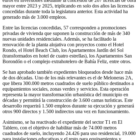
euros en inversiones mediante la concesión de 207 licencias de obra
mayor entre 2023 y 2025, triplicando en solo dos años las licencias
concedidas durante toda la legislatura anterior. Esta actividad ha
generado más de 3.000 empleos.
Entre las licencias concedidas, 57 corresponden a promociones
privadas de vivienda que suponen la construcción de más de 340
nuevas unidades residenciales. Además, se ha facilitado la
renovación de la planta alojativa con proyectos como el Hotel
Rondo, el Hotel Beach Club, los Apartamentos Jardín del Sol
(transformados en hotel de cuatro estrellas), los Apartamentos San
Borondón o el complejo extrahotelero de Bahía Feliz, entre otros.
Se han aprobado también expedientes bloqueados desde hace más
de dos décadas. Uno de los más relevantes es el de Meloneras 2A,
que libera 300.000 metros cuadrados de suelo público destinados a
equipamientos sociales, zonas verdes y servicios. Esta operación
representa la mayor transformación urbanística del municipio en
décadas y permitirá la construcción de 3.600 camas turísticas. Este
desarrollo requerirá 1.500 empleos durante su ejecución y generará
otros 900 directos y 1.500 indirectos una vez en funcionamiento.
Asimismo, se ha reactivado el expediente del sector T1 en El
Tablero, con el objetivo de habilitar más de 74.000 metros
cuadrados de suelo, incluyendo 24.426 para uso residencial, 19.000
para instalaciones educativas y el resto para equipamientos y