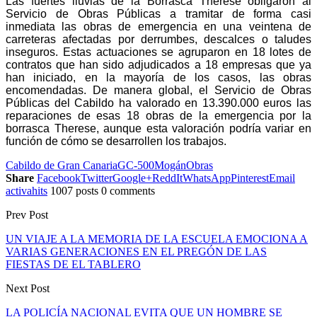
Las fuertes lluvias de la Borrasca Therese obligaron al
Servicio de Obras Públicas a tramitar de forma casi
inmediata las obras de emergencia en una veintena de
carreteras afectadas por derrumbes, descalces o taludes
inseguros. Estas actuaciones se agruparon en 18 lotes de
contratos que han sido adjudicados a 18 empresas que ya
han iniciado, en la mayoría de los casos, las obras
encomendadas.
De manera global, el Servicio de Obras
Públicas del Cabildo ha valorado en 13.390.000 euros las
reparaciones de esas 18 obras de la emergencia por la
borrasca Therese, aunque esta valoración podría variar en
función de cómo se desarrollen los trabajos.
Cabildo de Gran Canaria
GC-500
Mogán
Obras
Share
Facebook
Twitter
Google+
ReddIt
WhatsApp
Pinterest
Email
activahits
1007 posts
0 comments
Prev Post
UN VIAJE A LA MEMORIA DE LA ESCUELA EMOCIONA A
VARIAS GENERACIONES EN EL PREGÓN DE LAS
FIESTAS DE EL TABLERO
Next Post
LA POLICÍA NACIONAL EVITA QUE UN HOMBRE SE