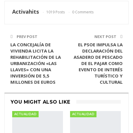
ReddIt
WhatsApp
Pinterest
Activahits
1019 Posts
0 Comments
Email
PREV POST
NEXT POST
LA CONCEJALÍA DE
EL PSOE IMPULSA LA
VIVIENDA LICITA LA
DECLARACIÓN DEL
REHABILITACIÓN DE LA
ASADERO DE PESCADO
URBANIZACIÓN «LAS
DE EL PAJAR COMO
LLAVES» CON UNA
EVENTO DE INTERÉS
INVERSIÓN DE 5,5
TURÍSTICO Y
MILLONES DE EUROS
CULTURAL
YOU MIGHT ALSO LIKE
ACTUALIDAD
ACTUALIDAD