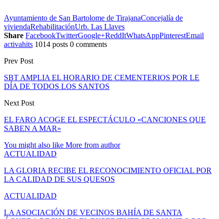
Ayuntamiento de San Bartolome de Tirajana
Concejalía de
vivienda
Rehabilitación
Urb. Las Llaves
Share
Facebook
Twitter
Google+
ReddIt
WhatsApp
Pinterest
Email
activahits
1014 posts
0 comments
Prev Post
SBT AMPLIA EL HORARIO DE CEMENTERIOS POR LE
DÍA DE TODOS LOS SANTOS
Next Post
EL FARO ACOGE EL ESPECTÁCULO «CANCIONES QUE
SABEN A MAR»
You might also like
More from author
ACTUALIDAD
LA GLORIA RECIBE EL RECONOCIMIENTO OFICIAL POR
LA CALIDAD DE SUS QUESOS
ACTUALIDAD
LA ASOCIACIÓN DE VECINOS BAHÍA DE SANTA