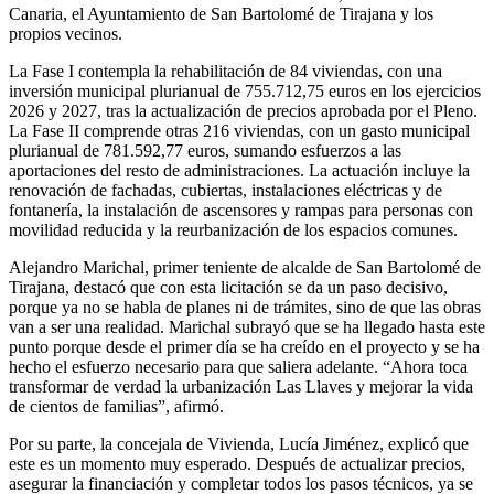
Canaria, el Ayuntamiento de San Bartolomé de Tirajana y los
propios vecinos.
La Fase I contempla la rehabilitación de 84 viviendas, con una
inversión municipal plurianual de 755.712,75 euros en los ejercicios
2026 y 2027, tras la actualización de precios aprobada por el Pleno.
La Fase II comprende otras 216 viviendas, con un gasto municipal
plurianual de 781.592,77 euros, sumando esfuerzos a las
aportaciones del resto de administraciones. La actuación incluye la
renovación de fachadas, cubiertas, instalaciones eléctricas y de
fontanería, la instalación de ascensores y rampas para personas con
movilidad reducida y la reurbanización de los espacios comunes.
Alejandro Marichal, primer teniente de alcalde de San Bartolomé de
Tirajana, destacó que con esta licitación se da un paso decisivo,
porque ya no se habla de planes ni de trámites, sino de que las obras
van a ser una realidad. Marichal subrayó que se ha llegado hasta este
punto porque desde el primer día se ha creído en el proyecto y se ha
hecho el esfuerzo necesario para que saliera adelante. “Ahora toca
transformar de verdad la urbanización Las Llaves y mejorar la vida
de cientos de familias”, afirmó.
Por su parte, la concejala de Vivienda, Lucía Jiménez, explicó que
este es un momento muy esperado. Después de actualizar precios,
asegurar la financiación y completar todos los pasos técnicos, ya se