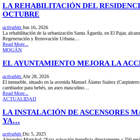
LA REHABILITACIÓN DEL RESIDENC
OCTUBRE
activahits
Jun 16, 2026
La rehabilitación de la urbanización Santa Águeda, en El Pajar, alcan
Regeneración y Renovación Urbana…
Read More...
MOGÁN
EL AYUNTAMIENTO MEJORA LA ACCE
activahits
Abr 28, 2026
El inmueble, situado en la avenida Manuel Álamo Suárez (Carpintero
cambiador para bebés, un aseo masculino…
Read More...
ACTUALIDAD
LA INSTALACIÓN DE ASCENSORES MA
YA…
activahits
Dic 5, 2025
Alejandro Marichal: “Esta actuación beneficia directamente a 250 res