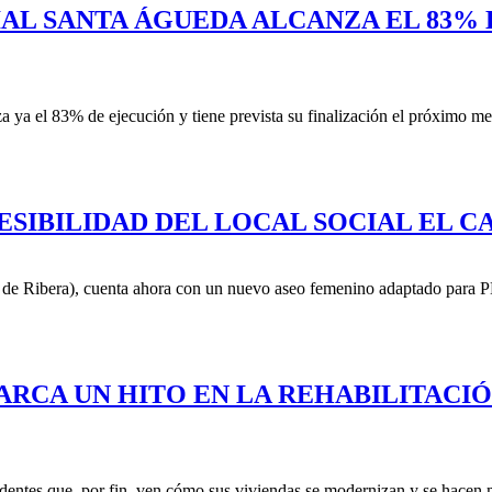
IAL SANTA ÁGUEDA ALCANZA EL 83% 
za ya el 83% de ejecución y tiene prevista su finalización el próximo m
SIBILIDAD DEL LOCAL SOCIAL EL 
 de Ribera), cuenta ahora con un nuevo aseo femenino adaptado para P
RCA UN HITO EN LA REHABILITACIÓN
identes que, por fin, ven cómo sus viviendas se modernizan y se hacen 