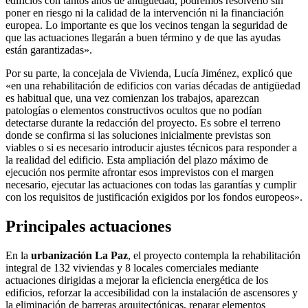
edificios con tantos años de antigüedad, podremos resolverlo sin
poner en riesgo ni la calidad de la intervención ni la financiación
europea. Lo importante es que los vecinos tengan la seguridad de
que las actuaciones llegarán a buen término y de que las ayudas
están garantizadas».
Por su parte, la concejala de Vivienda, Lucía Jiménez, explicó que
«en una rehabilitación de edificios con varias décadas de antigüedad
es habitual que, una vez comienzan los trabajos, aparezcan
patologías o elementos constructivos ocultos que no podían
detectarse durante la redacción del proyecto. Es sobre el terreno
donde se confirma si las soluciones inicialmente previstas son
viables o si es necesario introducir ajustes técnicos para responder a
la realidad del edificio. Esta ampliación del plazo máximo de
ejecución nos permite afrontar esos imprevistos con el margen
necesario, ejecutar las actuaciones con todas las garantías y cumplir
con los requisitos de justificación exigidos por los fondos europeos».
Principales actuaciones
En la
urbanización La Paz
, el proyecto contempla la rehabilitación
integral de 132 viviendas y 8 locales comerciales mediante
actuaciones dirigidas a mejorar la eficiencia energética de los
edificios, reforzar la accesibilidad con la instalación de ascensores y
la eliminación de barreras arquitectónicas, reparar elementos