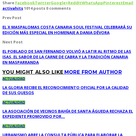
Share
Facebook
Twitter
Google+
ReddIt
WhatsApp
Pinterest
Email
activahits
1014 posts
0 comments
Prev Post
EL X MASPALOMAS COSTA CANARIA SOUL FESTIVAL CELEBRARÁ SU
EDICIÓN MÁS ESPECIAL EN HOMENAJE A DANIA DÉVORA
Next Post
EL POBLADO DE SAN FERNANDO VOLVIÓ A LATIR AL RITMO DE LAS
ISAS, EL SABOR DE LA CARNE DE CABRA Y LA TRADICIÓN CANARIA
EN MASPARRANDA
YOU MIGHT ALSO LIKE
MORE FROM AUTHOR
ACTUALIDAD
LA GLORIA RECIBE EL RECONOCIMIENTO OFICIAL POR LA CALIDAD
DE SUS QUESOS
ACTUALIDAD
LA ASOCIACIÓN DE VECINOS BAHÍA DE SANTA ÁGUEDA RECHAZA EL
EXPEDIENTE PROMOVIDO POR…
ACTUALIDAD
URBANISMO ABRE LA CONSULTA PÚBLICA PARA ELABORAR LA