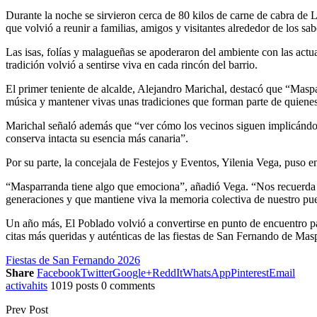
Durante la noche se sirvieron cerca de 80 kilos de carne de cabra de 
que volvió a reunir a familias, amigos y visitantes alrededor de los sa
Las isas, folías y malagueñas se apoderaron del ambiente con las ac
tradición volvió a sentirse viva en cada rincón del barrio.
El primer teniente de alcalde, Alejandro Marichal, destacó que “Maspar
música y mantener vivas unas tradiciones que forman parte de quiene
Marichal señaló además que “ver cómo los vecinos siguen implicándos
conserva intacta su esencia más canaria”.
Por su parte, la concejala de Festejos y Eventos, Yilenia Vega, puso 
“Masparranda tiene algo que emociona”, añadió Vega. “Nos recuerda a l
generaciones y que mantiene viva la memoria colectiva de nuestro pu
Un año más, El Poblado volvió a convertirse en punto de encuentro pa
citas más queridas y auténticas de las fiestas de San Fernando de Ma
Fiestas de San Fernando 2026
Share
Facebook
Twitter
Google+
ReddIt
WhatsApp
Pinterest
Email
activahits
1019 posts
0 comments
Prev Post