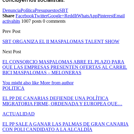
concluyen los socialistas.
Denuncia
Política
Presupuestos
SBT
Share
Facebook
Twitter
Google+
ReddIt
WhatsApp
Pinterest
Email
activahits
1007 posts
0 comments
Prev Post
SBT ORGANIZA EL II MASPALOMAS TALENT SHOW
Next Post
EL CONSORCIO MASPALOMAS ABRE EL PLAZO PARA
QUE LAS EMPRESAS PRESENTEN OFERTAS AL CARRIL
BICI MASPALOMAS – MELONERAS
You might also like
More from author
POLITICA
EL PP DE CANARIAS DEFIENDE UNA POLÍTICA
MIGRATORIA FIRME, ORDENADA Y EUROPEA QUE…
ACTUALIDAD
EL PP SALE A GANAR LAS PALMAS DE GRAN CANARIA
CON POLI CANDIDATO A LA ALCALDÍA