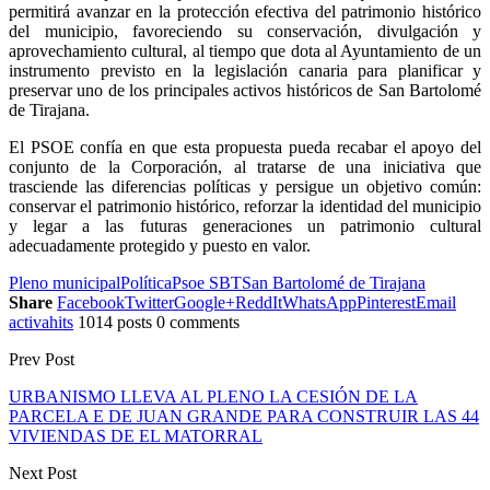
permitirá avanzar en la protección efectiva del patrimonio histórico
del municipio, favoreciendo su conservación, divulgación y
aprovechamiento cultural, al tiempo que dota al Ayuntamiento de un
instrumento previsto en la legislación canaria para planificar y
preservar uno de los principales activos históricos de San Bartolomé
de Tirajana.
El PSOE confía en que esta propuesta pueda recabar el apoyo del
conjunto de la Corporación, al tratarse de una iniciativa que
trasciende las diferencias políticas y persigue un objetivo común:
conservar el patrimonio histórico, reforzar la identidad del municipio
y legar a las futuras generaciones un patrimonio cultural
adecuadamente protegido y puesto en valor.
Pleno municipal
Política
Psoe SBT
San Bartolomé de Tirajana
Share
Facebook
Twitter
Google+
ReddIt
WhatsApp
Pinterest
Email
activahits
1014 posts
0 comments
Prev Post
URBANISMO LLEVA AL PLENO LA CESIÓN DE LA
PARCELA E DE JUAN GRANDE PARA CONSTRUIR LAS 44
VIVIENDAS DE EL MATORRAL
Next Post