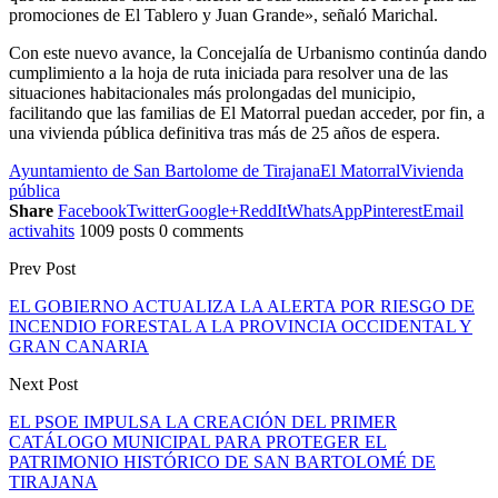
promociones de El Tablero y Juan Grande», señaló Marichal.
Con este nuevo avance, la Concejalía de Urbanismo continúa dando
cumplimiento a la hoja de ruta iniciada para resolver una de las
situaciones habitacionales más prolongadas del municipio,
facilitando que las familias de El Matorral puedan acceder, por fin, a
una vivienda pública definitiva tras más de 25 años de espera.
Ayuntamiento de San Bartolome de Tirajana
El Matorral
Vivienda
pública
Share
Facebook
Twitter
Google+
ReddIt
WhatsApp
Pinterest
Email
activahits
1009 posts
0 comments
Prev Post
EL GOBIERNO ACTUALIZA LA ALERTA POR RIESGO DE
INCENDIO FORESTAL A LA PROVINCIA OCCIDENTAL Y
GRAN CANARIA
Next Post
EL PSOE IMPULSA LA CREACIÓN DEL PRIMER
CATÁLOGO MUNICIPAL PARA PROTEGER EL
PATRIMONIO HISTÓRICO DE SAN BARTOLOMÉ DE
TIRAJANA