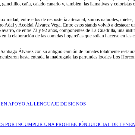
anchillo, caña, calado canario y, también, las llamativas y coloristas cr
oximidad, entre ellos de respostería artesanal, zumos naturales, mieles,
o Adal y Acoidal Álvarez Vega. Entre estos stands volvió a destacar un
arro, de entre 73 y 92 años, componentes de La Cuadrilla, una instituc
n la elaboración de las comidas hogareñas que solían hacerse en las casa
e Santiago Álvarez con su antiguo camión de tomates totalmente restaurad
 amenizaron hasta entrada la madrugada las parrandas locales Los Horc
 EN APOYO AL LENGUAJE DE SIGNOS
S POR INCUMPLIR UNA PROHIBICIÓN JUDICIAL DE TENEN