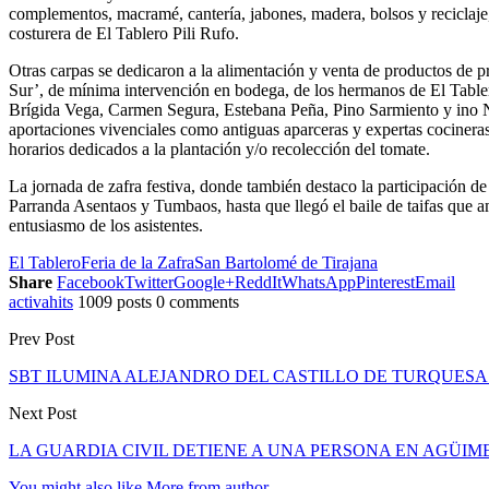
complementos, macramé, cantería, jabones, madera, bolsos y reciclaje, g
costurera de El Tablero Pili Rufo.
Otras carpas se dedicaron a la alimentación y venta de productos de pr
Sur’, de mínima intervención en bodega, de los hermanos de El Tabler
Brígida Vega, Carmen Segura, Estebana Peña, Pino Sarmiento y ino Nav
aportaciones vivenciales como antiguas aparceras y expertas cocineras e
horarios dedicados a la plantación y/o recolección del tomate.
La jornada de zafra festiva, donde también destaco la participación d
Parranda Asentaos y Tumbaos, hasta que llegó el baile de taifas que
entusiasmo de los asistentes.
El Tablero
Feria de la Zafra
San Bartolomé de Tirajana
Share
Facebook
Twitter
Google+
ReddIt
WhatsApp
Pinterest
Email
activahits
1009 posts
0 comments
Prev Post
SBT ILUMINA ALEJANDRO DEL CASTILLO DE TURQUESA
Next Post
LA GUARDIA CIVIL DETIENE A UNA PERSONA EN AGÜIME
You might also like
More from author