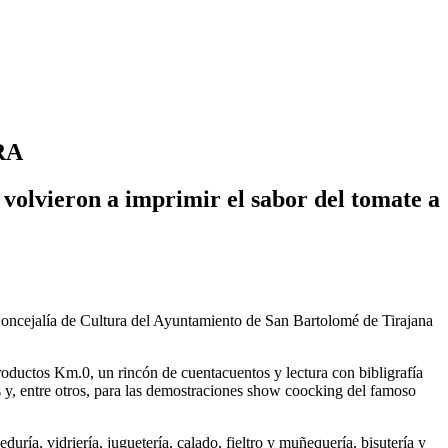
RA
 volvieron a imprimir el sabor del tomate a
a Concejalía de Cultura del Ayuntamiento de San Bartolomé de Tirajana
productos Km.0, un rincón de cuentacuentos y lectura con bibligrafía
es y, entre otros, para las demostraciones show coocking del famoso
uría, vidriería, juguetería, calado, fieltro y muñequería, bisutería y