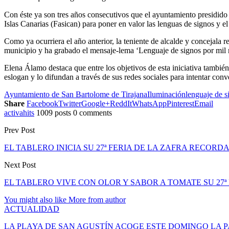
Con éste ya son tres años consecutivos que el ayuntamiento presidido
Islas Canarias (Fasican) para poner en valor las lenguas de signos y el 
Como ya ocurriera el año anterior, la teniente de alcalde y concejala
municipio y ha grabado el mensaje-lema ‘Lenguaje de signos por mil
Elena Álamo destaca que entre los objetivos de esta iniciativa tambié
eslogan y lo difundan a través de sus redes sociales para intentar conve
Ayuntamiento de San Bartolome de Tirajana
Iluminación
lenguaje de s
Share
Facebook
Twitter
Google+
ReddIt
WhatsApp
Pinterest
Email
activahits
1009 posts
0 comments
Prev Post
EL TABLERO INICIA SU 27ª FERIA DE LA ZAFRA RECOR
Next Post
EL TABLERO VIVE CON OLOR Y SABOR A TOMATE SU 27ª
You might also like
More from author
ACTUALIDAD
LA PLAYA DE SAN AGUSTÍN ACOGE ESTE DOMINGO LA 