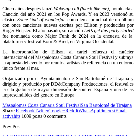
Cinco años después lanzó
Wake-up call (black like me),
nominada a
Canción del año 2021 en los Pop Awards. Y en 2023 versionó su
clásico
Some kind of wonderful,
como tema principal de un álbum
con once canciones nuevas escritas por Ellison y producidas por
Roger Heijster. El año pasado, su canción
Let’s get this party started
fue nominada como Mejor Funk de 2024 en la encuesta de la
plataforma y festival Born & Bred, en Virginia Occidental.
La incorporación de Ellison al cartel refuerza el carácter
internacional del Maspalomas Costa Canaria Soul Festival y subraya
la apuesta del evento por reunir a artistas de referencia en un entorno
único frente al mar.
Organizado por el Ayuntamiento de San Bartolomé de Tirajana y
dirigido y producido por DD&Company Producciones, el festival es
la cita gratuita de mayor dimensión de soul en España y una de las
imprescindibles del género en Europa.
Maspalomas Costa Canaria Soul Festival
San Bartolomé de Tirajana
Share
Facebook
Twitter
Google+
ReddIt
WhatsApp
Pinterest
Email
activahits
1009 posts
0 comments
Prev Post