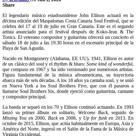
Share
El legendario músico estadounidense John Ellison actuará en la
décima edición del Maspalomas Costa Canaria Soul Festival, que se
celebra del 17 al 19 de julio en Gran Canaria. Este es el segundo
artista anunciado para el festival después de Koko-Jean & The
Tonics. El veterano compositor y guitarrista ofrecerá un concierto el
sábado 18 de julio a las 19.30 horas en el escenario principal de la
Playa de San Agustín.
Nacido en Montgomery (Alabama, EE UU), 1941, Ellison es autor
de un clásico del soul y el rhythm & blues:
Some kind of wonderful
,
que compuso en 1967 y ha sido versionado por numerosos artistas.
Figura fundamental d
e la música afroamericana, su trayectoria
abarca más de seis décadas.
A los 18 años ya cantaba soul, y se unió
en Nueva York a los Soul Brothers Five, que con él pasaron a
llamarse Soul Brothers Six, donde ejerció como guitarrista, cantante
y compositor principal.
La banda se separó en los 70 y Ellison continuó actuando. En 1993
lanzó su primer álbum en solitario,
Welcome Back
, seguido de
Missing You
en 2000,
Back
en 2008, y
Up for funk
en 2013. En
octubre de 2015, Ellison, que actúa habitualmente en Europa, Asia y
América del Norte, ingresó en el Salón de la Fama de la Música de
Virginia Occidental.