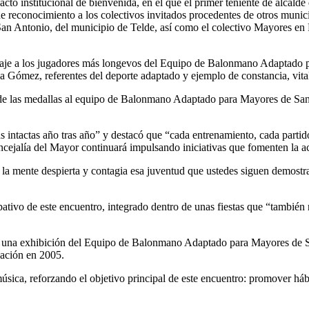
r acto institucional de bienvenida, en el que el primer teniente de alca
de reconocimiento a los colectivos invitados procedentes de otros munici
San Antonio, del municipio de Telde, así como el colectivo Mayores e
je a los jugadores más longevos del Equipo de Balonmano Adaptado p
ómez, referentes del deporte adaptado y ejemplo de constancia, vita
 de las medallas al equipo de Balonmano Adaptado para Mayores de San 
ganas intactas año tras año” y destacó que “cada entrenamiento, cada par
cejalía del Mayor continuará impulsando iniciativas que fomenten la acti
 la mente despierta y contagia esa juventud que ustedes siguen demostr
ipativo de este encuentro, integrado dentro de unas fiestas que “tambié
 de una exhibición del Equipo de Balonmano Adaptado para Mayores de Sa
dación en 2005.
música, reforzando el objetivo principal de este encuentro: promover háb