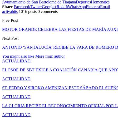
Ayuntamiento de San Bartolome de Tirajana
Deportes
Homenajes
Share
Facebook
Twitter
Google+
ReddIt
WhatsApp
Pinterest
Email
activahits
1016 posts
0 comments
Prev Post
MOTOR GRANDE CELEBRA LAS FIESTAS DE MARÍA AUX
Next Post
ANTONIO ‘SANTALUCÍA’ RECIBE LA VARA DE ROMERO 
You might also like
More from author
ACTUALIDAD
EL PSOE DE SBT EXIGE A COALICIÓN CANARIA QUE APO
ACTUALIDAD
ST. PEDRO Y SIROKO AMENIZAN ESTE SÁBADO EL SUE
ACTUALIDAD
LA GLORIA RECIBE EL RECONOCIMIENTO OFICIAL POR 
ACTUALIDAD