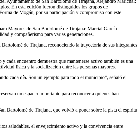
lde del Ayuntamiento de San Bartolomé de Tirajana, Alejandro Marichal;
pios. En esta edición fueron distinguidos los grupos de
n Forma de Mogán, por su participación y compromiso con este
ara Mayores de San Bartolomé de Tirajana: Marcial García
lidad y compañerismo para varias generaciones.
Bartolomé de Tirajana, reconociendo la trayectoria de sus integrantes
tido y cada encuentro demuestra que mantenerse activo también es una
vidad física y la socialización entre las personas mayores.
ando cada día. Son un ejemplo para todo el municipio”, señaló el
n reservan un espacio importante para reconocer a quienes han
n Bartolomé de Tirajana, que volvió a poner sobre la pista el espíritu
itos saludables, el envejecimiento activo y la convivencia entre