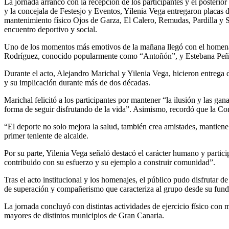
La jornada arrancó con la recepción de los participantes y el posterio
y la concejala de Festesjo y Eventos, Yilenia Vega entregaron placas 
mantenimiento físico Ojos de Garza, El Calero, Remudas, Pardilla y 
encuentro deportivo y social.
Uno de los momentos más emotivos de la mañana llegó con el homena
Rodríguez, conocido popularmente como “Antoñón”, y Estebana Peña G
Durante el acto, Alejandro Marichal y Yilenia Vega, hicieron entrega
y su implicación durante más de dos décadas.
Marichal felicitó a los participantes por mantener “la ilusión y las 
forma de seguir disfrutando de la vida”. Asimismo, recordó que la Con
“El deporte no solo mejora la salud, también crea amistades, mantiene
primer teniente de alcalde.
Por su parte, Yilenia Vega señaló destacó el carácter humano y partic
contribuido con su esfuerzo y su ejemplo a construir comunidad”.
Tras el acto institucional y los homenajes, el público pudo disfrutar
de superación y compañerismo que caracteriza al grupo desde su fun
La jornada concluyó con distintas actividades de ejercicio físico con 
mayores de distintos municipios de Gran Canaria.