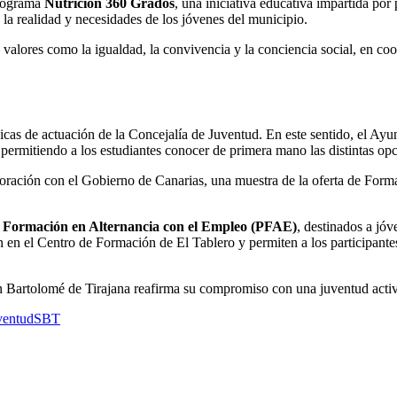
programa
Nutrición 360 Grados
, una iniciativa educativa impartida por
la realidad y necesidades de los jóvenes del municipio.
 valores como la igualdad, la convivencia y la conciencia social, en c
gicas de actuación de la Concejalía de Juventud. En este sentido, el Ay
 permitiendo a los estudiantes conocer de primera mano las distintas op
oración con el Gobierno de Canarias, una muestra de la oferta de Formaci
 Formación en Alternancia con el Empleo (PFAE)
, destinados a jó
n en el Centro de Formación de El Tablero y permiten a los participantes
 Bartolomé de Tirajana reafirma su compromiso con una juventud activa, 
ventud
SBT