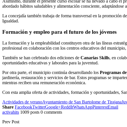
Asimismo, durante el presente curso escolar se ha llevado a cabo el 
abordado hábitos saludables y alimentación consciente, adaptándose a 
La concejalía también trabaja de forma transversal en la promoción de
Igualdad.
Formación y empleo para el futuro de los jóvenes
La formación y la empleabilidad constituyen otra de las líneas estraté
profesional en colaboración con los centros educativos del municipio,
También se han celebrado dos ediciones de
Canarias Skills
, en colab
oportunidades educativas y laborales para la juventud.
Por otra parte, el municipio continúa desarrollando los
Programas de
jardinería, restauración y servicios de bar. Estos programas se imparte
mientras reciben una remuneración económica.
Con esta amplia oferta de actividades, formación y oportunidades, San
Actividades de verano
Ayuntamiento de San Bartolome de Tirajana
Ju
Share
Facebook
Twitter
Google+
ReddIt
WhatsApp
Pinterest
Email
activahits
1009 posts
0 comments
Prev Post