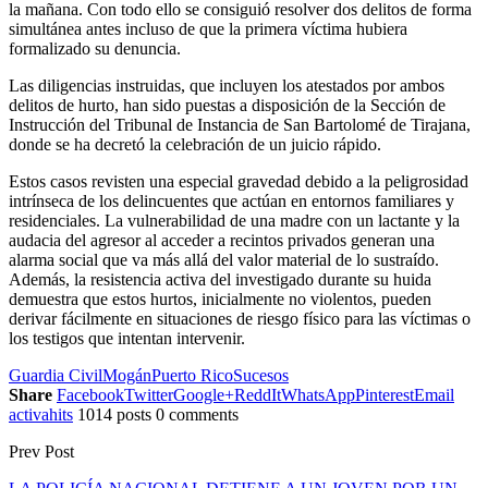
la mañana. Con todo ello se consiguió resolver dos delitos de forma
simultánea antes incluso de que la primera víctima hubiera
formalizado su denuncia.
Las diligencias instruidas, que incluyen los atestados por ambos
delitos de hurto, han sido puestas a disposición de la Sección de
Instrucción del Tribunal de Instancia de San Bartolomé de Tirajana,
donde se ha decretó la celebración de un juicio rápido.
Estos casos revisten una especial gravedad debido a la peligrosidad
intrínseca de los delincuentes que actúan en entornos familiares y
residenciales. La vulnerabilidad de una madre con un lactante y la
audacia del agresor al acceder a recintos privados generan una
alarma social que va más allá del valor material de lo sustraído.
Además, la resistencia activa del investigado durante su huida
demuestra que estos hurtos, inicialmente no violentos, pueden
derivar fácilmente en situaciones de riesgo físico para las víctimas o
los testigos que intentan intervenir.
Guardia Civil
Mogán
Puerto Rico
Sucesos
Share
Facebook
Twitter
Google+
ReddIt
WhatsApp
Pinterest
Email
activahits
1014 posts
0 comments
Prev Post