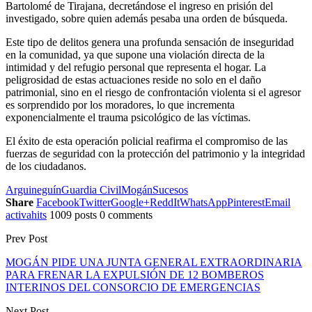
Bartolomé de Tirajana, decretándose el ingreso en prisión del
investigado, sobre quien además pesaba una orden de búsqueda.
Este tipo de delitos genera una profunda sensación de inseguridad
en la comunidad, ya que supone una violación directa de la
intimidad y del refugio personal que representa el hogar. La
peligrosidad de estas actuaciones reside no solo en el daño
patrimonial, sino en el riesgo de confrontación violenta si el agresor
es sorprendido por los moradores, lo que incrementa
exponencialmente el trauma psicológico de las víctimas.
El éxito de esta operación policial reafirma el compromiso de las
fuerzas de seguridad con la protección del patrimonio y la integridad
de los ciudadanos.
Arguineguín
Guardia Civil
Mogán
Sucesos
Share
Facebook
Twitter
Google+
ReddIt
WhatsApp
Pinterest
Email
activahits
1009 posts
0 comments
Prev Post
MOGÁN PIDE UNA JUNTA GENERAL EXTRAORDINARIA
PARA FRENAR LA EXPULSIÓN DE 12 BOMBEROS
INTERINOS DEL CONSORCIO DE EMERGENCIAS
Next Post