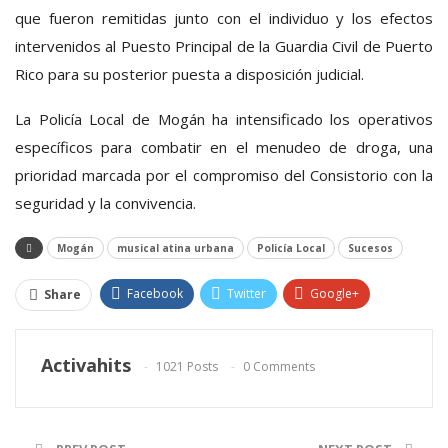
que fueron remitidas junto con el individuo y los efectos
intervenidos al Puesto Principal de la Guardia Civil de Puerto
Rico para su posterior puesta a disposición judicial.
La Policía Local de Mogán ha intensificado los operativos
específicos para combatir en el menudeo de droga, una
prioridad marcada por el compromiso del Consistorio con la
seguridad y la convivencia.
Mogán
musical atina urbana
Policía Local
Sucesos
Facebook
Twitter
Google+
Share
ReddIt
WhatsApp
Pinterest
Activahits
1021 Posts
0 Comments
Email