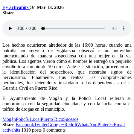
By
activahits
On
Mar 13, 2026
Share
Los hechos ocurrieron alrededor de las 16:00 horas, cuando una
patrulla en servicio de vigilancia observó a un individuo
interactuando de manera sospechosa con una mujer en la vía
pública. Los agentes vieron cómo el hombre le entregó un pequeño
envoltorio a cambio de 50 euros. Ante esta situación, procedieron a
la identificación del sospechoso, que mostraba signos de
nerviosismo. Finalmente, tras realizar las comprobaciones
pertinentes, fue detenido y trasladado a las dependencias de la
Guardia Civil en Puerto Rico.
El Ayuntamiento de Mogán y la Policía Local reiteran su
compromiso con la seguridad ciudadana y con la lucha contra el
tráfico de drogas en el municipio.
Mogán
Policía Local
Puerto Rico
Sucesos
Share
Facebook
Twitter
Google+
ReddIt
WhatsApp
Pinterest
Email
activahits
1019 posts
0 comments