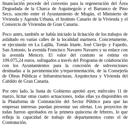
financiación procede del convenio para la regeneración del Área
Degradada de la Charca de Arguineguín y el Barranco de Pino
Seco, suscrito entre el Ayuntamiento de Mogán, el Ministerio de
Vivienda y Agenda Urbana, el Instituto Canario de la Vivienda y el
Consorcio de Viviendas de Gran Canaria.
Poco antes, también se había iniciado la licitación de los trabajos de
asfaltado en varias calles de la localidad marinera. Concretamente,
se ejecutarán en La Lajilla, Tomás Iriarte, José Clavijo y Fajardo,
San Antonio, la avenida Francisco Navarro Navarro y su enlace con
la avenida Mencey. El valor del contrato se estima en
109.075,24 euros, sufragados a través del Programa de colaboración
con los Ayuntamientos para la concesión de subvenciones
destinadas a la pavimentación y/repavimentación, de la Consejería
de Obras Públicas e Infraestructuras, Arquitectura y Vivienda del
Cabildo de Gran Canaria.
Por otro lado, la Junta de Gobierno aprobó ayer, miércoles 11 de
marzo, licitar otras cuatro actuaciones, todas ellas ya disponibles en
la Plataforma de Contratación del Sector Público para que las
empresas interesas puedan presentar sus ofertas. Los proyectos de
todas fueron aprobados en la primera quincena de febrero, lo que
refleja la capacidad de trabajo de departamentos como el de
Contratación.