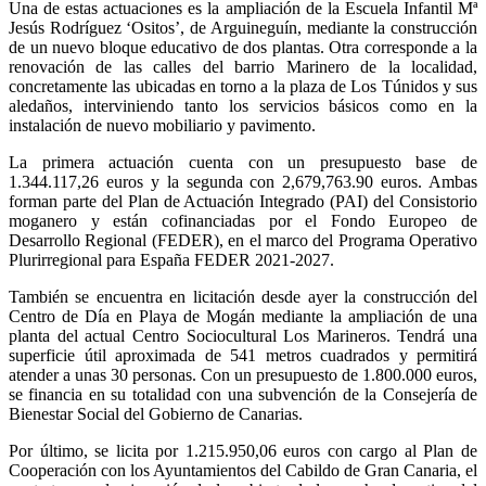
Una de estas actuaciones es la ampliación de la Escuela Infantil Mª
Jesús Rodríguez ‘Ositos’, de Arguineguín, mediante la construcción
de un nuevo bloque educativo de dos plantas. Otra corresponde a la
renovación de las calles del barrio Marinero de la localidad,
concretamente las ubicadas en torno a la plaza de Los Túnidos y sus
aledaños, interviniendo tanto los servicios básicos como en la
instalación de nuevo mobiliario y pavimento.
La primera actuación cuenta con un presupuesto base de
1.344.117,26 euros y la segunda con 2,679,763.90 euros. Ambas
forman parte del Plan de Actuación Integrado (PAI) del Consistorio
moganero y están cofinanciadas por el Fondo Europeo de
Desarrollo Regional (FEDER), en el marco del Programa Operativo
Plurirregional para España FEDER 2021-2027.
También se encuentra en licitación desde ayer la construcción del
Centro de Día en Playa de Mogán mediante la ampliación de una
planta del actual Centro Sociocultural Los Marineros. Tendrá una
superficie útil aproximada de 541 metros cuadrados y permitirá
atender a unas 30 personas. Con un presupuesto de 1.800.000 euros,
se financia en su totalidad con una subvención de la Consejería de
Bienestar Social del Gobierno de Canarias.
Por último, se licita por 1.215.950,06 euros con cargo al Plan de
Cooperación con los Ayuntamientos del Cabildo de Gran Canaria, el