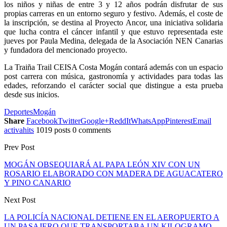
los niños y niñas de entre 3 y 12 años podrán disfrutar de sus
propias carreras en un entorno seguro y festivo. Además, el coste de
la inscripción, se destina al Proyecto Ancor, una iniciativa solidaria
que lucha contra el cáncer infantil y que estuvo representada este
jueves por Paula Medina, delegada de la Asociación NEN Canarias
y fundadora del mencionado proyecto.
La Traiña Trail CEISA Costa Mogán contará además con un espacio
post carrera con música, gastronomía y actividades para todas las
edades, reforzando el carácter social que distingue a esta prueba
desde sus inicios.
Deportes
Mogán
Share
Facebook
Twitter
Google+
ReddIt
WhatsApp
Pinterest
Email
activahits
1019 posts
0 comments
Prev Post
MOGÁN OBSEQUIARÁ AL PAPA LEÓN XIV CON UN
ROSARIO ELABORADO CON MADERA DE AGUACATERO
Y PINO CANARIO
Next Post
LA POLICÍA NACIONAL DETIENE EN EL AEROPUERTO A
UN PASAJERO QUE TRANSPORTABA UN KILOGRAMO