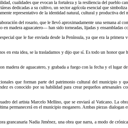
ilidad, cualidades que evocan la fortaleza y la resiliencia del pueblo ca
eas dedicadas a su cultivo, un sector agrícola esencial que simboliza la f
ente representativo de la identidad natural, cultural y productiva del 
boración del rosario, que le llevó aproximadamente una semana al comp
esto en madera aguacatero— han sido torneadas, lijadas y ensambladas co
especial que le fue enviada desde la Península, ya que era la primer
os en esta idea, se la trasladamos y dijo que sí. Es todo un honor que 
con madera de aguacatero, y grabada a fuego con la fecha y el lugar de 
cionales que forman parte del patrimonio cultural del municipio y q
ndez es conocido por su habilidad para crear pequeños artesanales co
uadro del artista Marcelo Mellino, que se enviará al Vaticano. La obra
tima permanecerá en el municipio moganero. Ambas piezas dialogan entr
utora grancanaria Nadia Jiménez, una obra que narra, a modo de crónica,