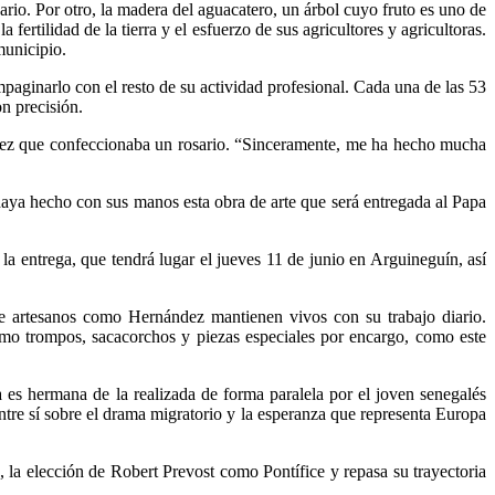
nario. Por otro, la madera del aguacatero, un árbol cuyo fruto es uno de
ertilidad de la tierra y el esfuerzo de sus agricultores y agricultoras.
municipio.
aginarlo con el resto de su actividad profesional. Cada una de las 53
n precisión.
a vez que confeccionaba un rosario. “Sinceramente, me ha hecho mucha
haya hecho con sus manos esta obra de arte que será entregada al Papa
la entrega, que tendrá lugar el jueves 11 de junio en Arguineguín, así
ue artesanos como Hernández mantienen vivos con su trabajo diario.
mo trompos, sacacorchos y piezas especiales por encargo, como este
 es hermana de la realizada de forma paralela por el joven senegalés
e sí sobre el drama migratorio y la esperanza que representa Europa
 la elección de Robert Prevost como Pontífice y repasa su trayectoria