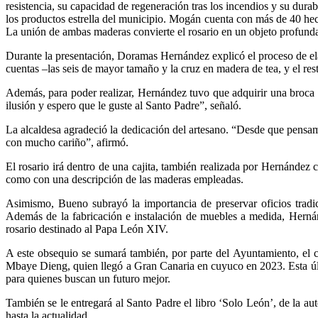
resistencia, su capacidad de regeneración tras los incendios y su durab
los productos estrella del municipio. Mogán cuenta con más de 40 hectár
La unión de ambas maderas convierte el rosario en un objeto profundam
Durante la presentación, Doramas Hernández explicó el proceso de ela
cuentas –las seis de mayor tamaño y la cruz en madera de tea, y el r
Además, para poder realizar, Hernández tuvo que adquirir una broca 
ilusión y espero que le guste al Santo Padre”, señaló.
La alcaldesa agradeció la dedicación del artesano. “Desde que pensam
con mucho cariño”, afirmó.
El rosario irá dentro de una cajita, también realizada por Hernández 
como con una descripción de las maderas empleadas.
Asimismo, Bueno subrayó la importancia de preservar oficios tradi
Además de la fabricación e instalación de muebles a medida, Herná
rosario destinado al Papa León XIV.
A este obsequio se sumará también, por parte del Ayuntamiento, el c
Mbaye Dieng, quien llegó a Gran Canaria en cuyuco en 2023. Esta úl
para quienes buscan un futuro mejor.
También se le entregará al Santo Padre el libro ‘Solo León’, de la a
hasta la actualidad.