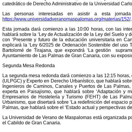
catedrático de Derecho Administrativo de la Universidad
Carlos
Las personas interesadas en asistir a esta jornad
https://www.universidadveranomaspalomas.org/materias/152/
.
Esta jornada dará comienzo a las 10:00 horas, con las int
hablará sobre la ‘
Ley de Actualización de la Ley del Suelo y 
con ‘
Presente y futuro de la educación universitaria en Can
explicará la ‘
Ley 6/2025 de Ordenación Sostenible del uso Tu
Bartolomé de Tirajana, que expondrá ‘
La gestión supramun
Ayuntamiento de Las Palmas de Gran Canaria, con su exposic
Segunda Mesa Redonda
La segunda mesa redonda dará comienzo a las 12:15 horas, c
(ULPGC) y Experto en Derecho Urbanístico, que hablará sobr
Ingenieros de Caminos, Canales y Puertos de Las Palmas, 
experta en Paisajismo, que hablará sobre ‘
Adaptación y mit
Empresarios de Hostelería y Turismo (FEHT) de Las Palma
Urbanismo, que disertará sobre ‘
La redefinición del espacio pú
Palmas, que hablará sobre el ‘
Estado actual y perspectivas del
La Universidad de Verano de Maspalomas está organizada por
el Cabildo de Gran Canaria.