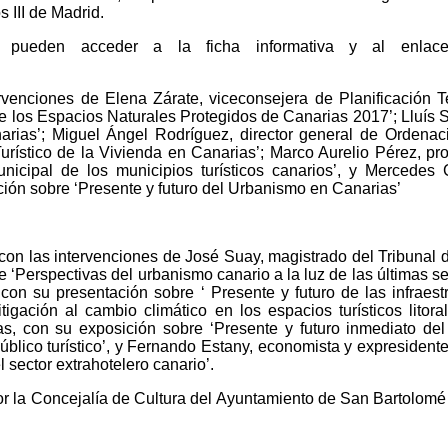
 III de Madrid.
a pueden acceder a la ficha informativa y al enla
ervenciones de Elena Zárate
, viceconsejera de Planificación 
de los Espacios Naturales Protegidos de Canarias 2017’;
Lluís 
arias’;
Miguel Ángel Rodríguez, d
irector general de Ordena
rístico de la Vivienda en Canarias’;
Marco Aurelio Pérez, p
r
icipal de los municipios turísticos canarios’, y
Mercedes C
ión sobre ‘
Presente y futuro del Urbanismo en Canarias’
on las intervenciones de J
osé Suay, m
agistrado del Tribunal 
e ‘
Perspectivas del urbanismo canario a la luz de las últimas se
con su presentación sobre ‘
Presente y futuro de las infraes
igación al cambio climático en los espacios turísticos litora
s, con su exposición sobre ‘
Presente y futuro inmediato del
blico turístico’, y
Fernando Estany, e
conomista y expresidente
 sector extrahotelero canario’.
 la Concejalía de Cultura del Ayuntamiento de San Bartolomé 