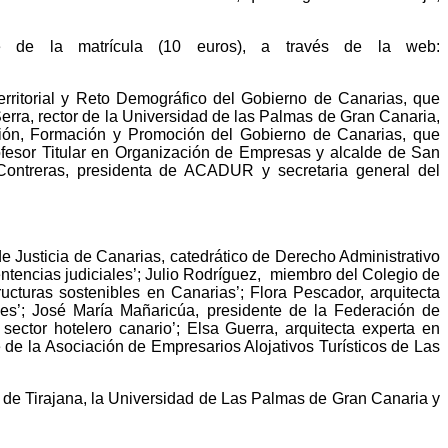
ce de la matrícula (10 euros), a través de la web:
Territorial y Reto Demográfico del Gobierno de Canarias, que
Serra
, rector de la Universidad de las Palmas de Gran Canaria,
ción, Formación y Promoción del Gobierno de Canarias, que
ofesor Titular en Organización de Empresas y alcalde de San
ontreras, p
residenta de ACADUR y secretaria general del
de Justicia de Canarias, catedrático de Derecho Administrativo
ntencias judiciales’;
Julio Rodríguez,
miembro del Colegio de
tructuras sostenibles en Canarias’;
Flora Pescador,
arquitecta
les’;
José María Mañaricúa
, presidente de la Federación de
 sector hotelero canario’;
Elsa Guerra, a
rquitecta experta en
 de la Asociación de Empresarios Alojativos Turísticos de Las
de Tirajana, la Universidad de Las Palmas de Gran Canaria y